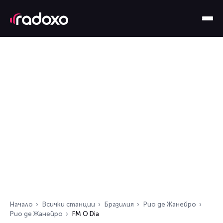
Начало
Всички станции
Бразилия
Рио де Жанейро
Рио де Жанейро
FM O Dia