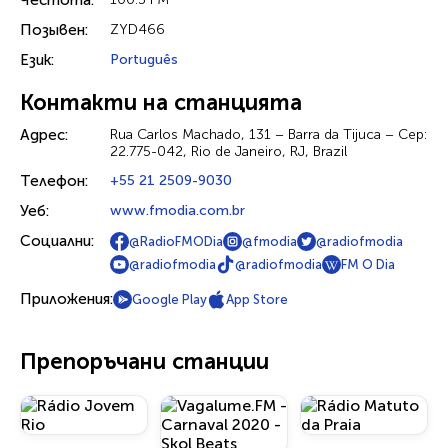
Честота:
Позывен:
ZYD466
Език:
Português
Контакти на станцията
Адрес:
Rua Carlos Machado, 131 – Barra da Tijuca – Cep:
22.775-042, Rio de Janeiro, RJ, Brazil
Телефон:
+55 21 2509-9030
Уеб:
www.fmodia.com.br
Социални:
@RadioFMODia
@fmodia
@radiofmodia
@radiofmodia
@radiofmodia
FM O Dia
Приложения:
Google Play
App Store
Препоръчани станции