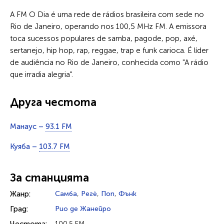
A FM O Dia é uma rede de rádios brasileira com sede no
Rio de Janeiro, operando nos 100,5 MHz FM. A emissora
toca sucessos populares de samba, pagode, pop, axé,
sertanejo, hip hop, rap, reggae, trap e funk carioca. É líder
de audiência no Rio de Janeiro, conhecida como "A rádio
que irradia alegria".
Друга честота
Манаус –
93.1 FM
Куяба –
103.7 FM
За станцията
Жанр:
Самба
,
Регѐ
,
Поп
,
Фънк
Град:
Рио де Жанейро
100.5 FM