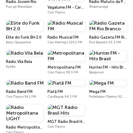
Rádio Jovem Rio
Rádio Matuto da Praia
Рио де Жанейро
Форталеза
Vagalume.FM - Carnaval 2020 - Skol Beats
Сао Пауло
Elite do Funk BH 2.0
Rádio Musical FM
Rádio Gazeta FM Rio Branco
Белу Оризонте
Сан Матеус 105.1 FM
Рио Бранко 93.3 FM
Rádio Vila Bela
Куяба
Metropolitana FM
Hunter.FM - Hits Brasil
Сао Пауло 98.5 FM
Бразилия
Rádio Band FM
Piatã FM
Mega FM
Сао Пауло 96.1 FM
Салвадор 94.3 FM
Рибейран-Прету 92.3 FM
MGT Rádio Brasil Hits
Сао Пауло
Rádio Metropolitana LIGHT
Сао Пауло