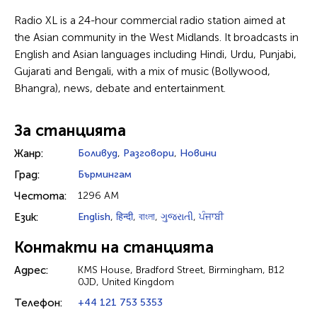
Radio XL is a 24-hour commercial radio station aimed at
the Asian community in the West Midlands. It broadcasts in
English and Asian languages including Hindi, Urdu, Punjabi,
Gujarati and Bengali, with a mix of music (Bollywood,
Bhangra), news, debate and entertainment.
За станцията
Жанр:
Боливуд
,
Разговори
,
Новини
Град:
Бърмингам
Честота:
1296 AM
Език:
English
,
हिन्दी
,
বাংলা
,
ગુજરાતી
,
ਪੰਜਾਬੀ
Контакти на станцията
Адрес:
KMS House, Bradford Street, Birmingham, B12
0JD, United Kingdom
Телефон:
+44 121 753 5353