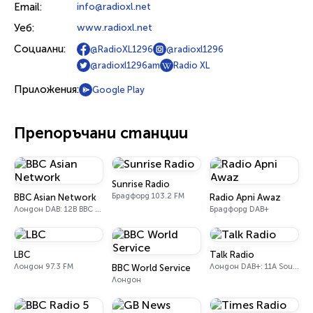
Email:
info@radioxl.net
Уеб:
www.radioxl.net
Социални:
@RadioXL1296
@radioxl1296
@radioxl1296am
Radio XL
Приложения:
Google Play
Препоръчани станции
Sunrise Radio
Брадфорд 103.2 FM
BBC Asian Network
Radio Apni Awaz
Лондон DAB: 12B BBC National DAB
Брадфорд DAB+
LBC
Talk Radio
Лондон 97.3 FM
Лондон DAB+: 11A Sound Digital
BBC World Service
Лондон