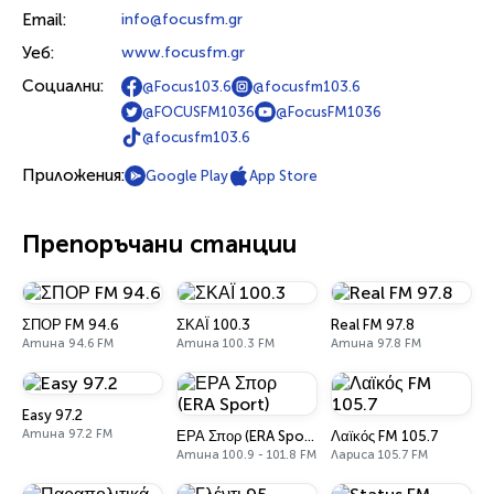
Email:
info@focusfm.gr
Уеб:
www.focusfm.gr
Социални:
@Focus103.6
@focusfm103.6
@FOCUSFM1036
@FocusFM1036
@focusfm103.6
Приложения:
Google Play
App Store
Препоръчани станции
ΣΠΟΡ FM 94.6
ΣΚΑΪ 100.3
Real FM 97.8
Атина 94.6 FM
Атина 100.3 FM
Атина 97.8 FM
Easy 97.2
Атина 97.2 FM
ΕΡΑ Σπορ (ERA Sport)
Λαϊκός FM 105.7
Атина 100.9 - 101.8 FM
Лариса 105.7 FM