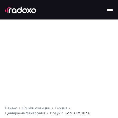
Начало
Всички станции
Гърция
Централна Македония
Солун
Focus FM 103.6