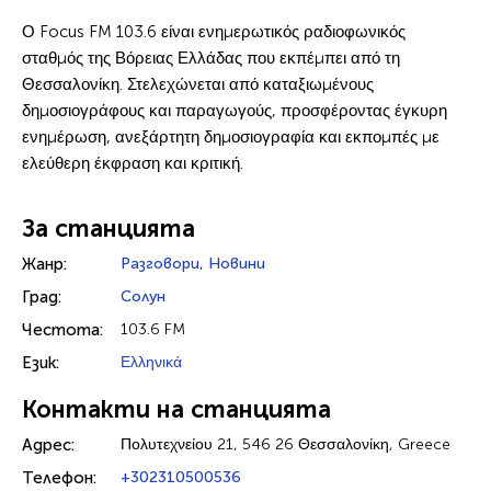
Ο Focus FM 103.6 είναι ενημερωτικός ραδιοφωνικός
σταθμός της Βόρειας Ελλάδας που εκπέμπει από τη
Θεσσαλονίκη. Στελεχώνεται από καταξιωμένους
δημοσιογράφους και παραγωγούς, προσφέροντας έγκυρη
ενημέρωση, ανεξάρτητη δημοσιογραφία και εκπομπές με
ελεύθερη έκφραση και κριτική.
За станцията
Жанр:
Разговори
,
Новини
Град:
Солун
Честота:
103.6 FM
Език:
Ελληνικά
Контакти на станцията
Адрес:
Πολυτεχνείου 21, 546 26 Θεσσαλονίκη, Greece
Телефон:
+302310500536