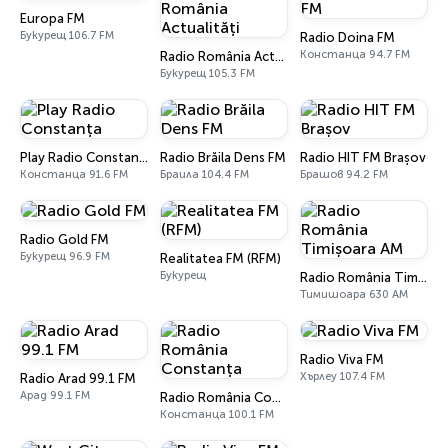
Europa FM
Букурещ 106.7 FM
Radio Doina FM
Констанца 94.7 FM
Radio România Actualități
Букурещ 105.3 FM
Play Radio Constanța
Radio Brăila Dens FM
Radio HIT FM Brașov
Констанца 91.6 FM
Браила 104.4 FM
Брашов 94.2 FM
Radio Gold FM
Букурещ 96.9 FM
Realitatea FM (RFM)
Букурещ
Radio România Timișoara AM
Тимишоара 630 AM
Radio Viva FM
Хърлеу 107.4 FM
Radio Arad 99.1 FM
Арад 99.1 FM
Radio România Constanța
Констанца 100.1 FM