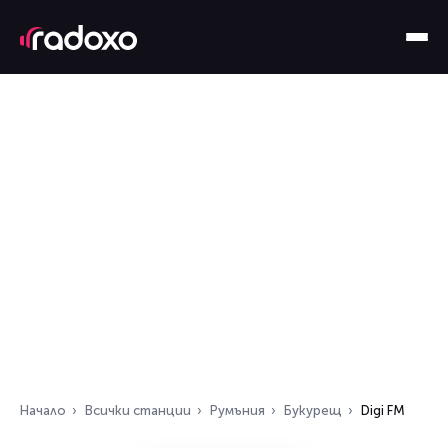
Начало
Всички станции
Румъния
Букурещ
Digi FM