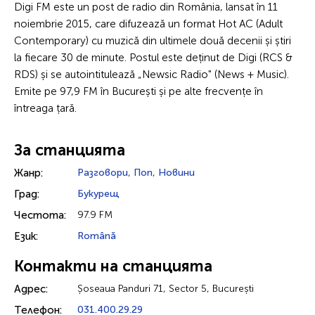
Digi FM este un post de radio din România, lansat în 11
noiembrie 2015, care difuzează un format Hot AC (Adult
Contemporary) cu muzică din ultimele două decenii și știri
la fiecare 30 de minute. Postul este deținut de Digi (RCS &
RDS) și se autointitulează „Newsic Radio" (News + Music).
Emite pe 97,9 FM în București și pe alte frecvențe în
întreaga țară.
За станцията
Жанр:
Разговори
,
Поп
,
Новини
Град:
Букурещ
Честота:
97.9 FM
Език:
Română
Контакти на станцията
Адрес:
Șoseaua Panduri 71, Sector 5, București
Телефон:
031.400.29.29