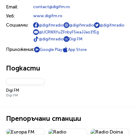
Email:
contact@digifm.ro
Уеб:
www.digifm.ro
Социални:
@digifmradio
@digifmradio
@digifmradio
@UCRWXfuZFnbyF5waJJao1YEg
@digifmradio
Digi FM
Приложения:
Google Play
App Store
Подкасти
Digi FM
Digi FM
Препоръчани станции