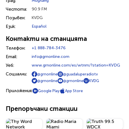
Град:
Мидланд
Честота:
90.9 FM
Позывен:
KVDG
Език:
Español
Контакти на станцията
Телефон:
+1 888-784-3476
Email:
info@grnonline.com
Уеб:
www.grnonline.com/es/wtnm/?station=KVDG
Социални:
@grnonline
@guadaluperadiotv
@grnonline
@grnonline
KVDG
Приложения:
Google Play
App Store
Препоръчани станции