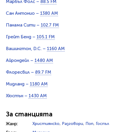
Марбъл Фолс –
88.5 FM
Сан Антонио –
1380 AM
Панама Сити –
102.7 FM
Грейт Бенд –
105.1 FM
Вашингтон, D.C. –
1160 AM
Айрондейл –
1480 AM
Флоресвил –
89.7 FM
Мидланд –
1180 AM
Хюстън –
1430 AM
За станцията
Жанр:
Християнско
,
Разговори
,
Поп
,
Госпъл