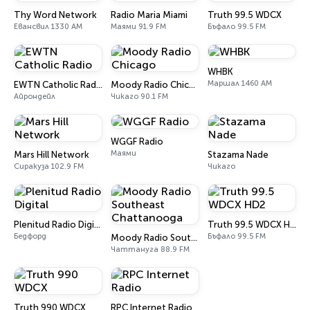
Thy Word Network
Radio Maria Miami
Truth 99.5 WDCX
Евансвил 1330 AM
Маями 91.9 FM
Бъфало 99.5 FM
WHBK
Маршал 1460 AM
EWTN Catholic Radio
Moody Radio Chicago
Айрондейл
Чикаго 90.1 FM
WGGF Radio
Маями
Mars Hill Network
Stazama Nade
Сиракуза 102.9 FM
Чикаго
Plenitud Radio Digital
Truth 99.5 WDCX HD2
Бедфорд
Бъфало 99.5 FM
Moody Radio Southeast Chattanooga
Чаттануга 88.9 FM
Truth 990 WDCX
RPC Internet Radio