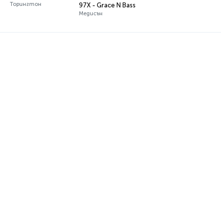
Торингтон
97X - Grace N Bass
Медисън