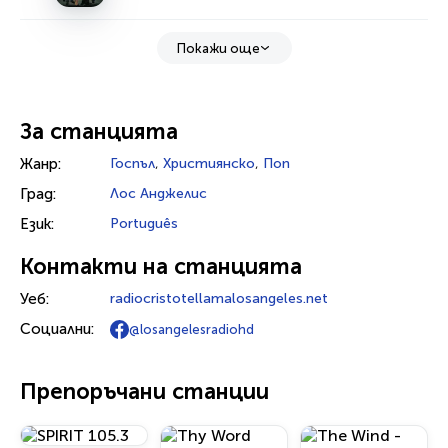
Покажи още
За станцията
Жанр:
Госпъл
,
Християнско
,
Поп
Град:
Лос Анджелис
Език:
Português
Контакти на станцията
Уеб:
radiocristotellamalosangeles.net
Социални:
@losangelesradiohd
Препоръчани станции