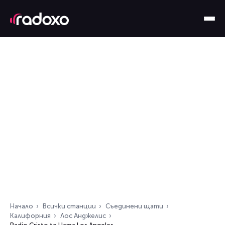
Начало
Всички станции
Съединени щати
Калифорния
Лос Анджелис