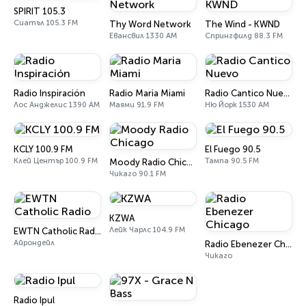
SPIRIT 105.3
Сиатъл 105.3 FM
Thy Word Network
The Wind - KWND
Евансвил 1330 AM
Спрингфилд 88.3 FM
Radio Inspiración
Radio Maria Miami
Radio Cantico Nuevo
Лос Анджелис 1390 AM
Маями 91.9 FM
Ню Йорк 1530 AM
KCLY 100.9 FM
El Fuego 90.5
Клей Център 100.9 FM
Тампа 90.5 FM
Moody Radio Chicago
Чикаго 90.1 FM
KZWA
Лейк Чарлс 104.9 FM
EWTN Catholic Radio
Айрондейл
Radio Ebenezer Chicago
Чикаго
Radio Ipul