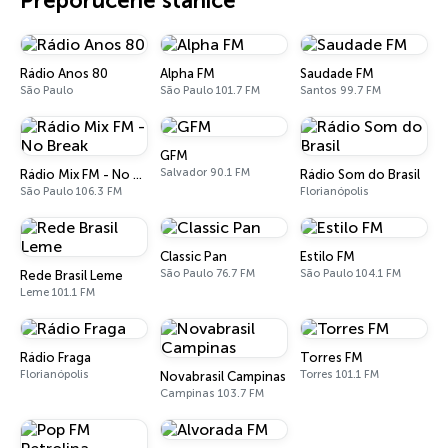
Preporučene stanice
Rádio Anos 80
Alpha FM
Saudade FM
São Paulo
São Paulo 101.7 FM
Santos 99.7 FM
GFM
Salvador 90.1 FM
Rádio Mix FM - No Break
Rádio Som do Brasil
São Paulo 106.3 FM
Florianópolis
Classic Pan
Estilo FM
São Paulo 76.7 FM
São Paulo 104.1 FM
Rede Brasil Leme
Leme 101.1 FM
Rádio Fraga
Torres FM
Florianópolis
Torres 101.1 FM
Novabrasil Campinas
Campinas 103.7 FM