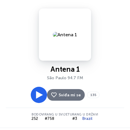
Antena 1
São Paulo 94.7 FM
Sviđa mi se
135
BODOVI
RANG U SVIJETU
RANG U DRŽAVI
252
#758
#3
Brazil