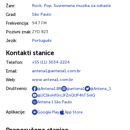
Žanr:
Rock
,
Pop
,
Suvremena muzika za odrasle
Grad:
São Paulo
Frekvencija:
94.7 FM
Pozivni znak:
ZYD 823
Jezik:
Português
Kontakti stanice
Telefon:
+55 (11) 3034-2224
Email:
antena1@antena1.com.br
Web:
www.antena1.com.br
Društveno:
@Antena1.BR
@antena1
@Antena_1
@UCSkvHf0rcJFZnQUP4hT5nIQ
Antena 1 São Paulo
Aplikacije:
Google Play
App Store