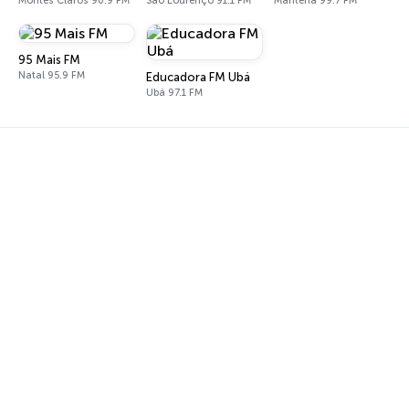
Montes Claros 90.9 FM
São Lourenço 91.1 FM
Mantena 99.7 FM
95 Mais FM
Natal 95.9 FM
Educadora FM Ubá
Ubá 97.1 FM