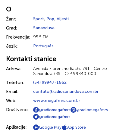
O
Žanr:
Sport
,
Pop
,
Vijesti
Grad:
Sananduva
Frekvencija:
95.5 FM
Jezik:
Português
Kontakti stanice
Adresa:
Avenida Fiorentino Bachi, 791 - Centro -
Sananduva/RS - CEP 99840-000
Telefon:
(54) 99947-1662
Email:
contato@radiosananduva.com.br
Web:
www.megafmrs.com.br
Društveno:
@radiomegafmrs
@radiomegafmrs
@radiomegafmrs
Aplikacije:
Google Play
App Store