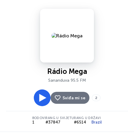
Rádio Mega
Sananduva 95.5 FM
Sviđa mi se
2
BODOVI
RANG U SVIJETU
RANG U DRŽAVI
1
#37847
#6514
Brazil