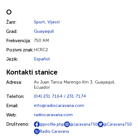
O
Žanr:
Sport
,
Vijesti
Grad:
Guayaquil
Frekvencija:
750 AM
Pozivni znak:
HCRC2
Jezik:
Español
Kontakti stanice
Adresa:
Av Juan Tanca Marengo Km 3, Guayaquil,
Ecuador
Telefon:
(04) 231 7164 / 231 7174
Email:
info@radiocaravana.com
Web:
radiocaravana.com
Društveno:
@profile.php
@caravana750
@Caravana750
Radio Caravana