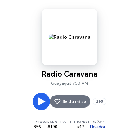
Radio Caravana
Guayaquil 750 AM
Sviđa mi se
295
BODOVI
RANG U SVIJETU
RANG U DRŽAVI
856
#190
#17
Ekvador