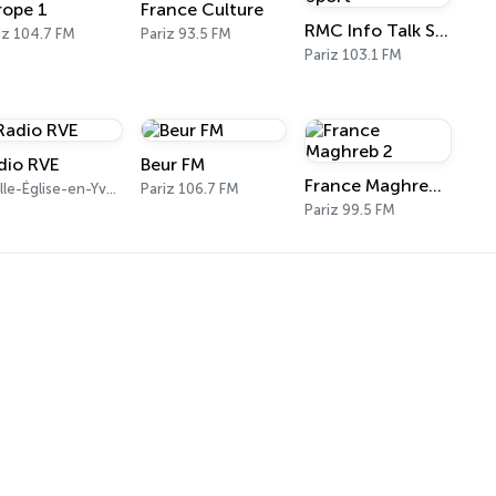
rope 1
France Culture
RMC Info Talk Sport
iz 104.7 FM
Pariz 93.5 FM
Pariz 103.1 FM
dio RVE
Beur FM
France Maghreb 2
Vieille-Église-en-Yvelines 103.7 FM
Pariz 106.7 FM
Pariz 99.5 FM