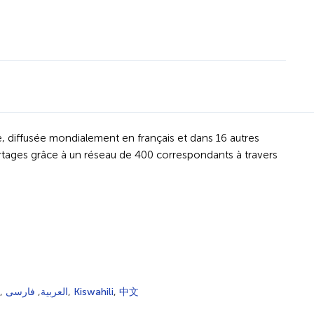
le, diffusée mondialement en français et dans 16 autres
rtages grâce à un réseau de 400 correspondants à travers
,
فارسی
,
العربية
,
Kiswahili
,
中文