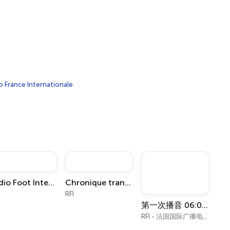
o France Internationale
Radio Foot Internationale
Chronique transports
RFI
第一次播音 06:00 - 07:00（北京时间）
RFI - 法国国际广播电台