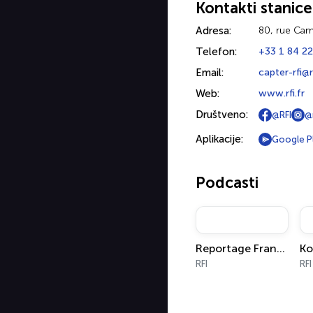
Kontakti stanice
Adresa:
80, rue Cam
Telefon:
+33 1 84 22
Email:
capter-rfi@rf
Web:
www.rfi.fr
Društveno:
@RFI
@
Aplikacije:
Google P
Podcasti
Reportage France
RFI
RFI