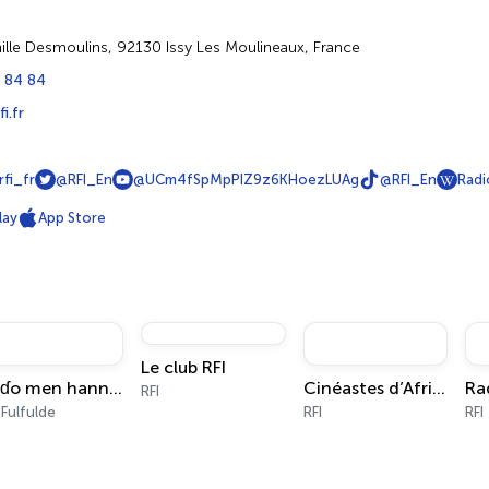
ille Desmoulins, 92130 Issy Les Moulineaux, France
 84 84
i.fr
rfi_fr
@RFI_En
@UCm4fSpMpPIZ9z6KHoezLUAg
@RFI_En
Radi
lay
App Store
Le club RFI
Koɗo men hannde
Cinéastes d’Afrique
RFI
 Fulfulde
RFI
RFI