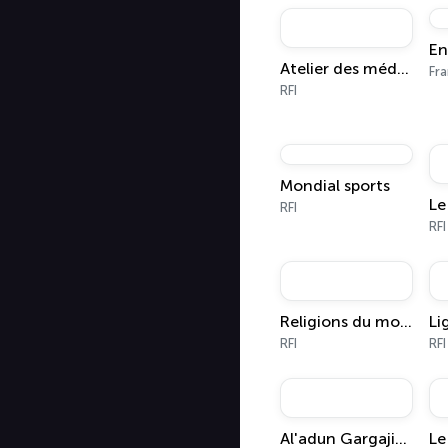
En
Atelier des médias
Fra
RFI
Mondial sports
RFI
RFI
Religions du monde
RFI
RFI
Al'adun Gargajiya
Le