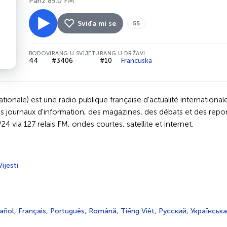
Pariz 89.0 FM
Sviđa mi se
55
BODOVI
RANG U SVIJETU
RANG U DRŽAVI
44
#3406
#10
Francuska
ationale) est une radio publique française d'actualité internationa
es journaux d'information, des magazines, des débats et des repo
 via 127 relais FM, ondes courtes, satellite et internet.
Vijesti
añol
,
Français
,
Português
,
Română
,
Tiếng Việt
,
Русский
,
Українська