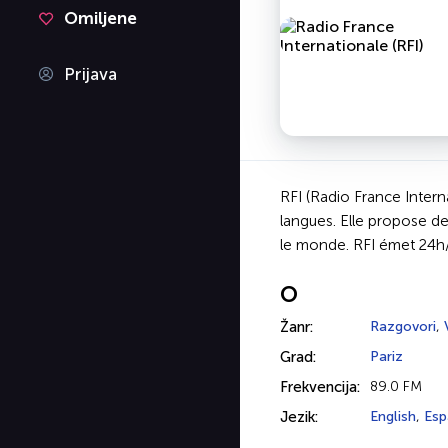
Omiljene
Prijava
RFI (Radio France Intern
langues. Elle propose d
le monde. RFI émet 24h/24
O
Žanr:
Razgovori
,
Grad:
Pariz
Frekvencija:
89.0 FM
Jezik:
English
,
Esp