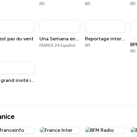
RFI
RFI
RFI
est pas du vent
Una Semana en el Mundo
Reportage international
FRANCE 24 Español
RFI
RFI
Le grand invité international
anice