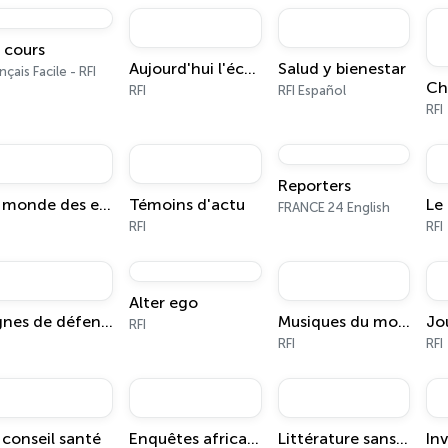
 cours
Aujourd'hui l'économie
Salud y bienestar
nçais Facile - RFI
RFI
RFI Español
RFI
Reporters
Le monde des enfants
Témoins d'actu
FRANCE 24 English
RFI
RFI
Alter ego
Lignes de défense
Musiques du monde
RFI
RFI
RFI
 conseil santé
Enquêtes africaines
Littérature sans frontières