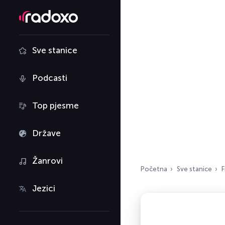
Sve stanice
Podcasti
Top pjesme
Države
Žanrovi
Početna
Sve stanice
F
Jezici