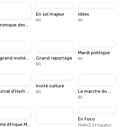
En sol majeur
Idées
RFI
RFI
Chronique des matières premières
Mardi politique
Le grand invité Afrique
Grand reportage
RFI
RFI
Invité culture
Journal d'Haïti et des Amériques
La marche du monde
RFI
RFI
En Foco
Invité Afrique Midi
FRANCE 24 Español