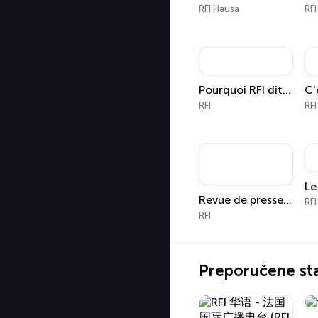
RFI Hausa
RFI
Pourquoi RFI dit ça ?
C'
RFI
RFI
Revue de presse internationale
RFI
RFI
Preporučene st