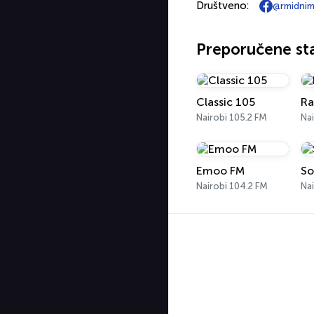
Društveno:
@rmidni
Preporučene st
Classic 105
Ra
Nairobi 105.2 FM
Nai
Emoo FM
So
Nairobi 104.2 FM
Nai