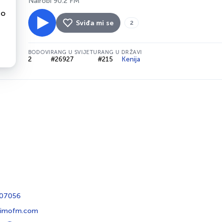
Nairobi 90.2 FM
Sviđa mi se
2
BODOVI
RANG U SVIJETU
RANG U DRŽAVI
2
#26927
#215
Kenija
707056
imofm.com