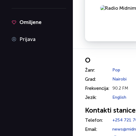
Omiljene
Prijava
O
Žanr:
Pop
Grad:
Nairobi
Frekvencija:
90.2 FM
Jezik:
English
Kontakti stanice
Telefon:
+254 721 
Email:
news@midn