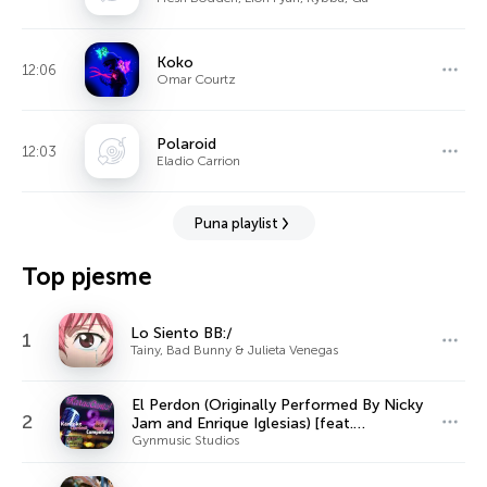
Koko
12:06
Omar Courtz
Polaroid
12:03
Eladio Carrion
Puna playlist
Top pjesme
Lo Siento BB:/
1
Tainy, Bad Bunny & Julieta Venegas
El Perdon (Originally Performed By Nicky
2
Jam and Enrique Iglesias) [feat.
KaraoCanto] [Instrumental Version]
Gynmusic Studios