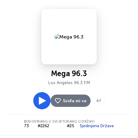
Mega 96.3
Los Angeles 96.3 FM
Sviđa mi se
67
BODOVI
RANG U SVIJETU
RANG U DRŽAVI
73
#2262
#25
Sjedinjene Države