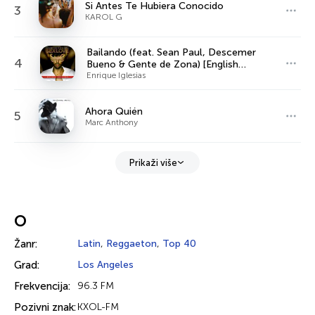
Si Antes Te Hubiera Conocido
3
KAROL G
Bailando (feat. Sean Paul, Descemer
4
Bueno & Gente de Zona) [English
Version]
Enrique Iglesias
Ahora Quién
5
Marc Anthony
Prikaži više
O
Žanr:
Latin
,
Reggaeton
,
Top 40
Grad:
Los Angeles
Frekvencija:
96.3 FM
Pozivni znak:
KXOL-FM