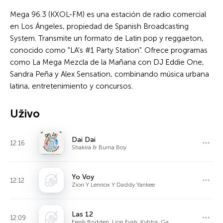
Mega 96.3 (KXOL-FM) es una estación de radio comercial
en Los Ángeles, propiedad de Spanish Broadcasting
System. Transmite un formato de Latin pop y reggaeton,
conocido como "LA's #1 Party Station". Ofrece programas
como La Mega Mezcla de la Mañana con DJ Eddie One,
Sandra Peña y Alex Sensation, combinando música urbana
latina, entretenimiento y concursos.
Uživo
Dai Dai
12:16
Shakira & Burna Boy
Yo Voy
12:12
Zion Y Lennox Y Daddy Yankee
Las 12
12:09
Fresh Bodden, Lion Fyah, Kybba, Ga