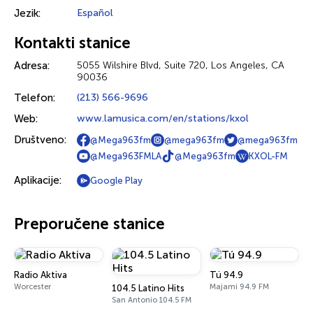
Jezik:
Español
Kontakti stanice
Adresa:
5055 Wilshire Blvd, Suite 720, Los Angeles, CA
90036
Telefon:
(213) 566-9696
Web:
www.lamusica.com/en/stations/kxol
Društveno:
@Mega963fm
@mega963fm
@mega963fm
@Mega963FMLA
@Mega963fm
KXOL-FM
Aplikacije:
Google Play
Preporučene stanice
Radio Aktiva
Tú 94.9
Worcester
Majami 94.9 FM
104.5 Latino Hits
San Antonio 104.5 FM