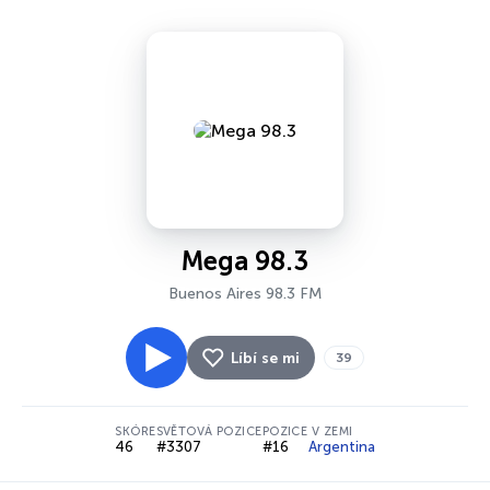
Mega 98.3
Buenos Aires 98.3 FM
Líbí se mi
39
SKÓRE
SVĚTOVÁ POZICE
POZICE V ZEMI
46
#3307
#16
Argentina