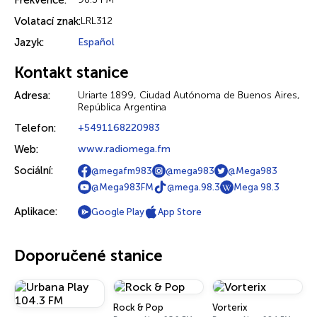
Frekvence:
Volatací znak:
LRL312
Jazyk:
Español
Kontakt stanice
Adresa:
Uriarte 1899, Ciudad Autónoma de Buenos Aires,
República Argentina
Telefon:
+5491168220983
Web:
www.radiomega.fm
Sociální:
@megafm983
@mega983
@Mega983
@Mega983FM
@mega.98.3
Mega 98.3
Aplikace:
Google Play
App Store
Doporučené stanice
Rock & Pop
Vorterix