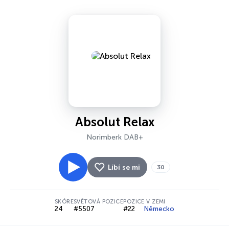
Absolut Relax
Norimberk DAB+
Líbí se mi
30
SKÓRE
SVĚTOVÁ POZICE
POZICE V ZEMI
24
#5507
#22
Německo