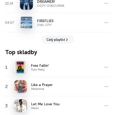
DREAMER!
10:14
OZZY OSBOURNE
FIREFLIES
04:07
OWL CITY
Celý playlist
Top skladby
Free Fallin'
1
Tom Petty
Like a Prayer
2
Madonna
Let Me Love You
3
Mario