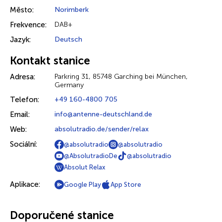
Město:
Norimberk
Frekvence:
DAB+
Jazyk:
Deutsch
Kontakt stanice
Adresa:
Parkring 31, 85748 Garching bei München,
Germany
Telefon:
+49 160-4800 705
Email:
info@antenne-deutschland.de
Web:
absolutradio.de/sender/relax
Sociální:
@absolutradio
@absolutradio
@AbsolutradioDe
@absolutradio
Absolut Relax
Aplikace:
Google Play
App Store
Doporučené stanice