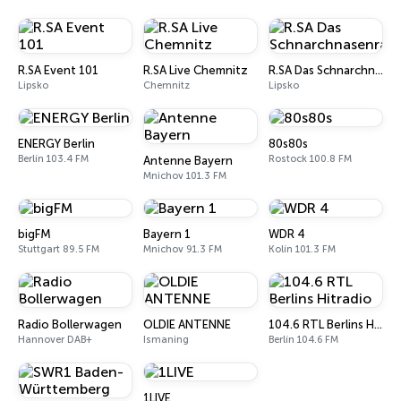
R.SA Event 101
R.SA Live Chemnitz
R.SA Das Schnarchnasenradio
Lipsko
Chemnitz
Lipsko
ENERGY Berlin
80s80s
Berlín 103.4 FM
Rostock 100.8 FM
Antenne Bayern
Mnichov 101.3 FM
bigFM
Bayern 1
WDR 4
Stuttgart 89.5 FM
Mnichov 91.3 FM
Kolín 101.3 FM
Radio Bollerwagen
OLDIE ANTENNE
104.6 RTL Berlins Hitradio
Hannover DAB+
Ismaning
Berlín 104.6 FM
1LIVE