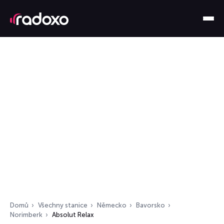
Domů
Všechny stanice
Německo
Bavorsko
Norimberk
Absolut Relax