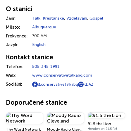
O stanici
Žánr:
Talk
,
Křesťanské
,
Vzdělávání
,
Gospel
Město:
Albuquerque
Frekvence:
700 AM
Jazyk:
English
Kontakt stanice
Telefon:
505-345-1991
Web:
www.conservativetalkabq.com
Sociální:
@conservativetalkabq
KDAZ
Doporučené stanice
91.5 the Lion
Henderson 91.5 FM
Thy Word Network
Moody Radio Cleveland