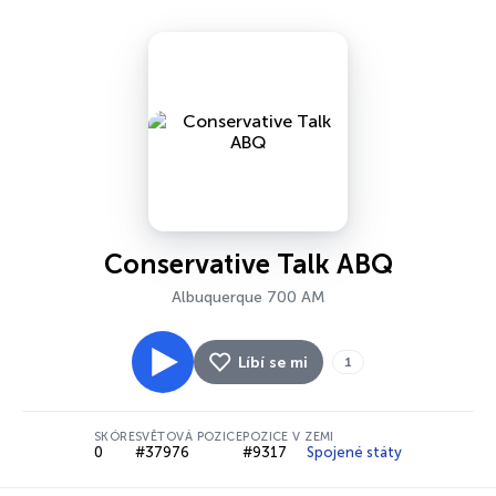
Conservative Talk ABQ
Albuquerque 700 AM
Líbí se mi
1
SKÓRE
SVĚTOVÁ POZICE
POZICE V ZEMI
0
#37976
#9317
Spojené státy