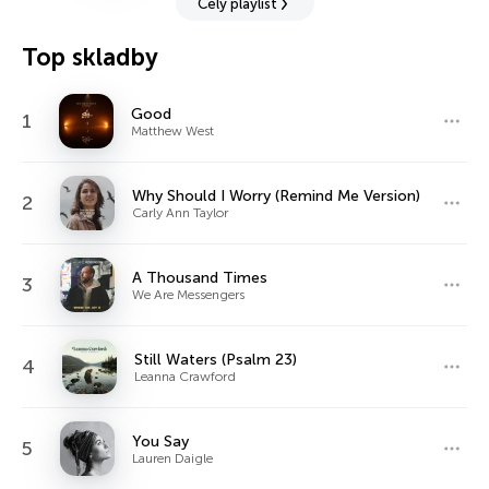
Celý playlist
Top skladby
Good
1
Matthew West
Why Should I Worry (Remind Me Version)
2
Carly Ann Taylor
A Thousand Times
3
We Are Messengers
Still Waters (Psalm 23)
4
Leanna Crawford
You Say
5
Lauren Daigle