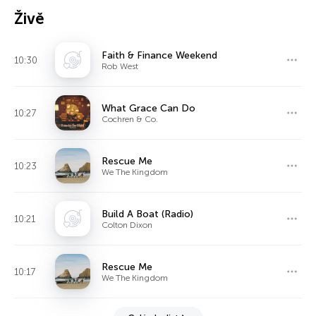
Živě
Faith & Finance Weekend
10:30
Rob West
What Grace Can Do
10:27
Cochren & Co.
Rescue Me
10:23
We The Kingdom
Build A Boat (Radio)
10:21
Colton Dixon
Rescue Me
10:17
We The Kingdom