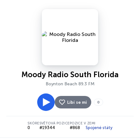
Moody Radio South Florida
Boynton Beach 89.3 FM
Líbí se mi
0
SKÓRE
SVĚTOVÁ POZICE
POZICE V ZEMI
0
#19344
#868
Spojené státy