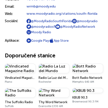
Email:
wrmb@moody.edu
Web:
www.moodyradio.org/stations/south-florida
Sociální:
@MoodyRadioSouthFlorida
@moodyradio
@moodyradiosfl
@MoodyRadioNetwork
Moody Radio
Aplikace:
Google Play
App Store
Doporučené stanice
Vindicated Magazine Radio
Radio La Luz del Mundo
Bott Radio Network
Plano
Rochester
Memphis 640 AM
KBUB 90.3
Brownwood 90.3 FM
The Suffolks Radio
Thy Word Network
Suffolk
Evansville 1330 AM