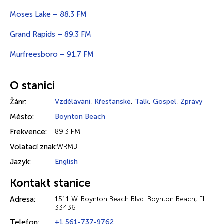
Moses Lake –
88.3 FM
Grand Rapids –
89.3 FM
Murfreesboro –
91.7 FM
O stanici
Žánr:
Vzdělávání
,
Křesťanské
,
Talk
,
Gospel
,
Zprávy
Město:
Boynton Beach
Frekvence:
89.3 FM
Volatací znak:
WRMB
Jazyk:
English
Kontakt stanice
Adresa:
1511 W. Boynton Beach Blvd. Boynton Beach, FL
33436
Telefon:
+1 561-737-9762