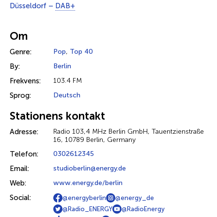
Düsseldorf –
DAB+
Om
Genre:
Pop
,
Top 40
By:
Berlin
Frekvens:
103.4 FM
Sprog:
Deutsch
Stationens kontakt
Adresse:
Radio 103,4 MHz Berlin GmbH, Tauentzienstraße
16, 10789 Berlin, Germany
Telefon:
0302612345
Email:
studioberlin@energy.de
Web:
www.energy.de/berlin
Social:
@energyberlin
@energy_de
@Radio_ENERGY
@RadioEnergy