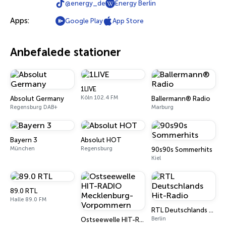
@energy_de
Energy Berlin
Apps:
Google Play
App Store
Anbefalede stationer
1LIVE
Köln 102.4 FM
Absolut Germany
Ballermann® Radio
Regensburg DAB+
Marburg
Bayern 3
Absolut HOT
München
Regensburg
90s90s Sommerhits
Kiel
89.0 RTL
Halle 89.0 FM
RTL Deutschlands Hit-Radio
Berlin
Ostseewelle HIT-RADIO Mecklenburg-Vorpommern