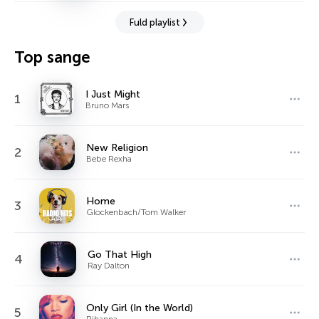
Fuld playlist
Top sange
I Just Might
1
Bruno Mars
New Religion
2
Bebe Rexha
Home
3
Glockenbach/Tom Walker
Go That High
4
Ray Dalton
Only Girl (In the World)
5
Rihanna