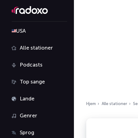
USA
Alle stationer
Podcasts
Top sange
Lande
Hjem
Alle stationer
Se
Genrer
Sprog