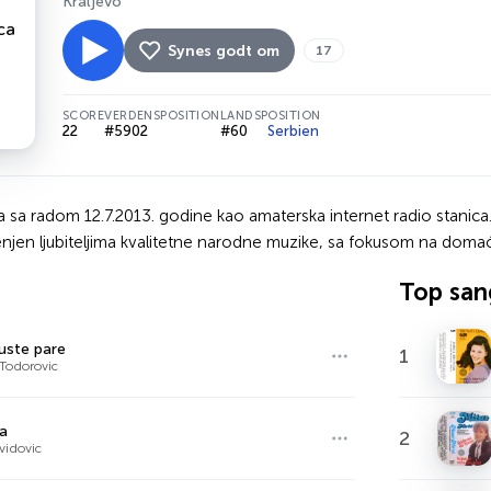
Kraljevo
Synes godt om
17
SCORE
VERDENSPOSITION
LANDSPOSITION
22
#5902
#60
Serbien
la sa radom 12.7.2013. godine kao amaterska internet radio stani
njen ljubiteljima kvalitetne narodne muzike, sa fokusom na domać
Top san
uste pare
1
Todorovic
a
2
vidovic