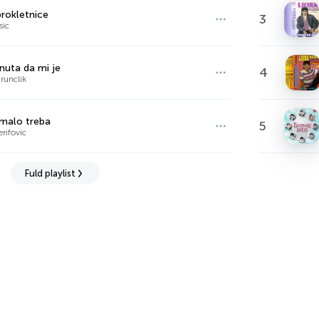
rokletnice
3
sic
nuta da mi je
4
runclik
malo treba
5
erifovic
Fuld playlist