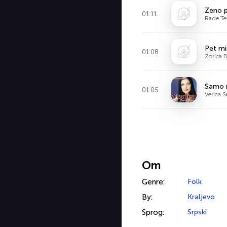
Zeno p
01:11
Rade Te
Pet mi
01:08
Zorica B
Samo 
01:05
Verica S
Om
Genre:
Folk
By:
Kraljevo
Sprog:
Srpski