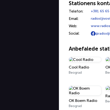
Stationens kont
Telefon:
+381 65 65
Email:
radiosljivo
Web:
www.radiosl
Social:
@radioslj
Anbefalede stat
Cool Radio
OK
Beograd
Be
Ra
OK Boem Radio
Be
Beograd