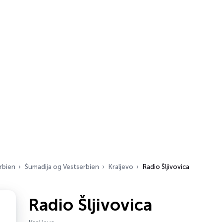
rbien
Šumadija og Vestserbien
Kraljevo
Radio Šljivovica
Radio Šljivovica