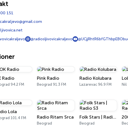
akt
 00 151
vicakraljevo@gmail.com
jivovica.net
ivovicakraljevo
@radiosljivovicakraljevo
@UCjjRhtR6bfGThbpEBOb
ioner
 Radio
Pink Radio
Radio Kolubara
Lol
ograd 94.2 FM
Beograd 91.3 FM
Lazarevac 96.9 FM
Niš
dio Lola
Radio Ritam Srca
Folk Stars | Radio S3
ograd 101.4 FM
Beograd
Beograd
Be