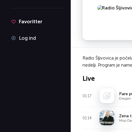
Favoritter
Log ind
Radio Šljivovica je poče
nedelji. Program je name
Live
Pare p
01:17
Dragan 
Zena t
01:14
Miso Da