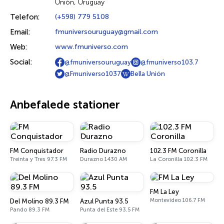
Unión, Uruguay
Telefon:
(+598) 779 5108
Email:
fmuniversouruguay@gmail.com
Web:
www.fmuniverso.com
Social:
@fmuniversouruguay
@fmuniverso103.7
@Fmuniverso1037
Bella Unión
Anbefalede stationer
FM Conquistador
Radio Durazno
102.3 FM Coronilla
Treinta y Tres 97.3 FM
Durazno 1430 AM
La Coronilla 102.3 FM
FM La Ley
Montevideo 106.7 FM
Del Molino 89.3 FM
Azul Punta 93.5
Pando 89.3 FM
Punta del Este 93.5 FM