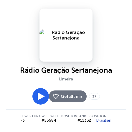
Rádio Geração Sertanejona
Limeira
Gefällt mir
37
BEWERTUNG
WELTWEITE POSITION
LANDESPOSITION
-3
#53584
#11332
Brasilien