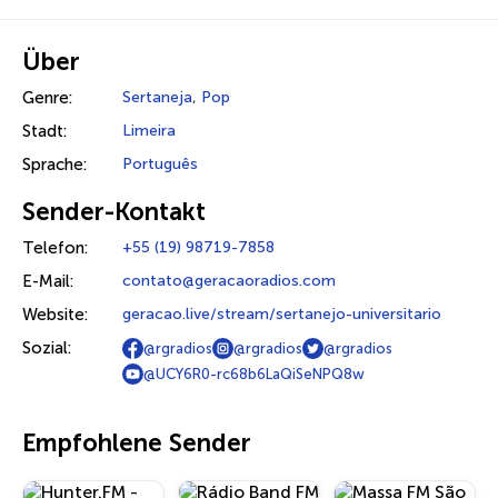
Über
Genre:
Sertaneja
,
Pop
Stadt:
Limeira
Sprache:
Português
Sender-Kontakt
Telefon:
+55 (19) 98719-7858
E-Mail:
contato@geracaoradios.com
Website:
geracao.live/stream/sertanejo-universitario
Sozial:
@rgradios
@rgradios
@rgradios
@UCY6R0-rc68b6LaQiSeNPQ8w
Empfohlene Sender