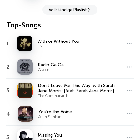
Vollständige Playlist
Top-Songs
With or Without You
1
U2
Radio Ga Ga
2
Queen
Don't Leave Me This Way (with Sarah
3
Jane Morris) [feat. Sarah Jane Morris]
The Communards
You're the Voice
4
John Farnham
Missing You
5
John Waite