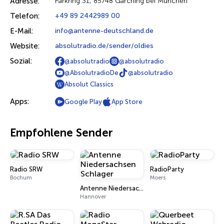
Adresse:
Parkring 31, 85748 Garching bei München
Telefon:
+49 89 2442989 00
E-Mail:
info@antenne-deutschland.de
Website:
absolutradio.de/sender/oldies
Sozial:
@absolutradio
@absolutradio
@AbsolutradioDe
@absolutradio
Absolut Classics
Apps:
Google Play
App Store
Empfohlene Sender
Radio SRW
RadioParty
Bochum
Moers
Antenne Niedersachsen Schlager
Hannover