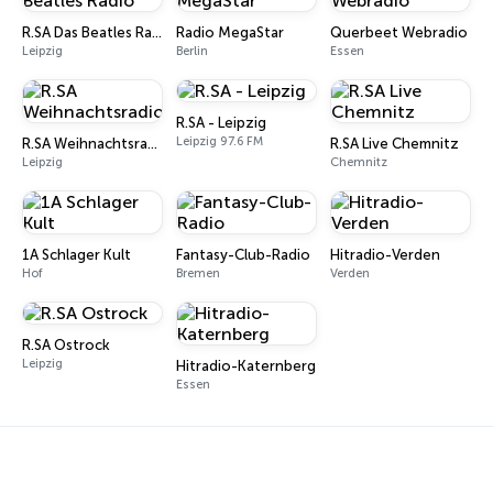
R.SA Das Beatles Radio
Radio MegaStar
Querbeet Webradio
Leipzig
Berlin
Essen
R.SA - Leipzig
Leipzig 97.6 FM
R.SA Weihnachtsradio
R.SA Live Chemnitz
Leipzig
Chemnitz
1A Schlager Kult
Fantasy-Club-Radio
Hitradio-Verden
Hof
Bremen
Verden
R.SA Ostrock
Leipzig
Hitradio-Katernberg
Essen