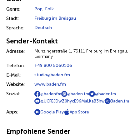
Genre:
Pop
,
Folk
Stadt:
Freiburg im Breisgau
Sprache:
Deutsch
Sender-Kontakt
Adresse:
Munzingerstraße 1, 79111 Freiburg im Breisgau,
Germany
Telefon:
+49 800 5060106
E-Mail:
studio@baden.fm
Website:
www.baden.fm
Sozial:
@badenfm
@baden.fm
@badenfm
@UCFEJDwZ0hycE96MaLKaB3hw
Baden.fm
Apps:
Google Play
App Store
Empfohlene Sender