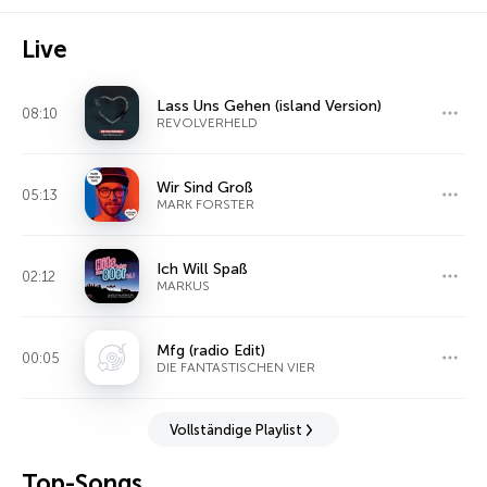
Live
Lass Uns Gehen (island Version)
08:10
REVOLVERHELD
Wir Sind Groß
05:13
MARK FORSTER
Ich Will Spaß
02:12
MARKUS
Mfg (radio Edit)
00:05
DIE FANTASTISCHEN VIER
Vollständige Playlist
Top-Songs