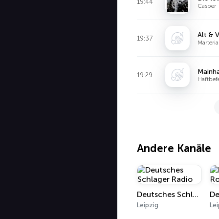
19:44
Casper
Alt & 
19:37
Marteria
Mainh
19:29
Haftbef
Andere Kanäle
Deutsches Schlager Radio
Leipzig
Lei