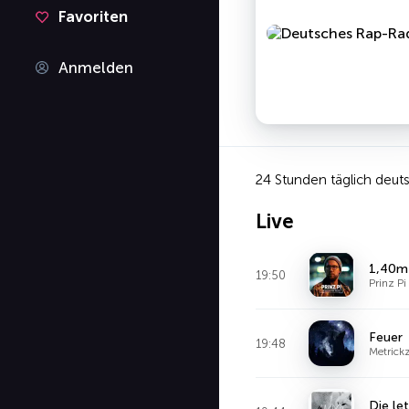
Favoriten
Anmelden
24 Stunden täglich deut
Live
1,40m 
19:50
Prinz Pi
Feuer
19:48
Metrick
Die le