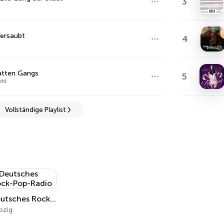
3
Versaubt
4
atten Gangs
5
ehl
Vollständige Playlist
Deutsches Rock-Pop-Radio
pzig