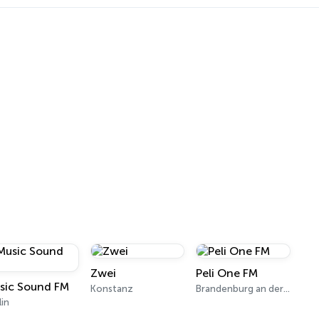
Zwei
Peli One FM
sic Sound FM
Konstanz
Brandenburg an der Havel
lin