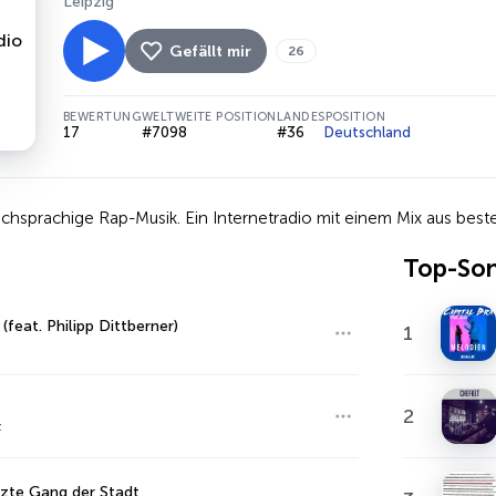
Leipzig
Gefällt mir
26
BEWERTUNG
WELTWEITE POSITION
LANDESPOSITION
17
#7098
#36
Deutschland
schsprachige Rap-Musik. Ein Internetradio mit einem Mix aus be
Top-So
(feat. Philipp Dittberner)
1
2
z
tzte Gang der Stadt