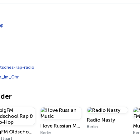
ap
tsches-rap-radio
h_im_Ohr
nder
Radio Nasty
I love Russian Music
Mu
Berlin
bigFM Oldschool Rap & Hip-Hop
Berlin
Ber
uttgart