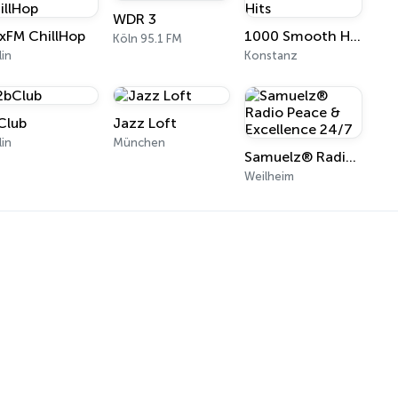
WDR 3
uxFM ChillHop
1000 Smooth Hits
Köln 95.1 FM
lin
Konstanz
Club
Jazz Loft
lin
München
Samuelz® Radio Peace & Excellence 24/7
Weilheim