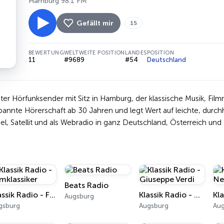
Hamburg 98.1 FM
Gefällt mir
15
BEWERTUNG
WELTWEITE POSITION
LANDESPOSITION
11
#9689
#54
Deutschland
ivater Hörfunksender mit Sitz in Hamburg, der klassische Musik, F
spannte Hörerschaft ab 30 Jahren und legt Wert auf leichte, durc
el, Satellit und als Webradio in ganz Deutschland, Österreich un
Beats Radio
Klassik Radio - Filmklassiker
Klassik Radio - Giuseppe Verdi
Augsburg
gsburg
Augsburg
Au