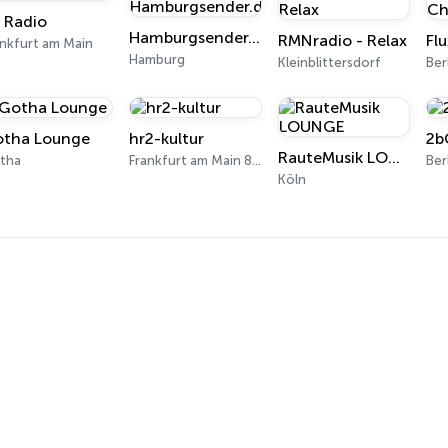
 Radio
Hamburgsender.de
RMNradio - Relax
Fl
ankfurt am Main
Hamburg
Kleinblittersdorf
Ber
tha Lounge
hr2-kultur
2b
RauteMusik LOUNGE
tha
Frankfurt am Main 87.9 - 96.7 FM
Ber
Köln