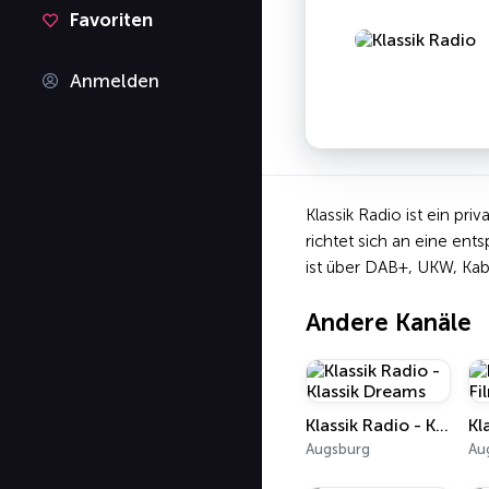
Favoriten
Anmelden
Klassik Radio ist ein pr
richtet sich an eine ent
ist über DAB+, UKW, Kab
Andere Kanäle
Klassik Radio - Klassik Dreams
Augsburg
Au