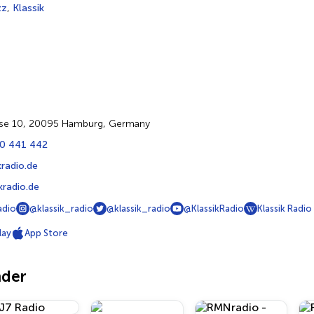
zz
,
Klassik
asse 10, 20095 Hamburg, Germany
00 441 442
kradio.de
radio.de
adio
@klassik_radio
@klassik_radio
@KlassikRadio
Klassik Radio
lay
App Store
nder