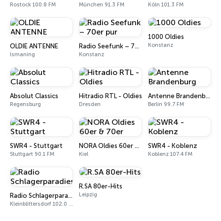
Rostock 100.8 FM
München 91.3 FM
Köln 101.3 FM
1000 Oldies
Konstanz
OLDIE ANTENNE
Radio Seefunk – 70er pur
Ismaning
Konstanz
Absolut Classics
Hitradio RTL - Oldies
Antenne Brandenburg
Regensburg
Dresden
Berlin 99.7 FM
SWR4 - Stuttgart
NORA Oldies 60er & 70er
SWR4 - Koblenz
Stuttgart 90.1 FM
Kiel
Koblenz 107.4 FM
R.SA 80er-Hits
Leipzig
Radio Schlagerparadies
Kleinblittersdorf 102.0 FM