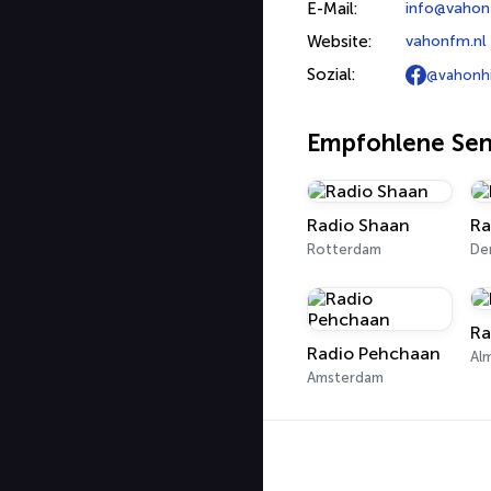
E-Mail:
info@vahon
Website:
vahonfm.nl
Sozial:
@vahonhi
Empfohlene Se
Radio Shaan
Ra
Rotterdam
De
Ra
Radio Pehchaan
Al
Amsterdam