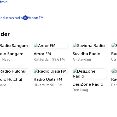
fm.nl
ndustaniradio
Vahon FM
nder
dio Sangam
Amor FM
Suvidha Radio
Ra
n Haag
Rotterdam 99.6 FM
Amsterdam
Utr
dio Hulchul
Radio Ujala FM
Ra
DesiZone Radio
mere
Hilversum 90.1 FM
De
Den Haag