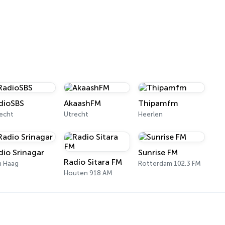
dioSBS
AkaashFM
Thipamfm
echt
Utrecht
Heerlen
dio Srinagar
Sunrise FM
Radio Sitara FM
n Haag
Rotterdam 102.3 FM
Houten 918 AM