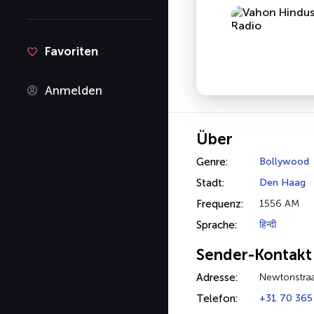
Favoriten
Anmelden
Über
Genre:
Bollywood
Stadt:
Den Haag
Frequenz:
1556 AM
Sprache:
हिन्दी
Sender-Kontakt
Adresse:
Newtonstra
Telefon:
+31 70 365