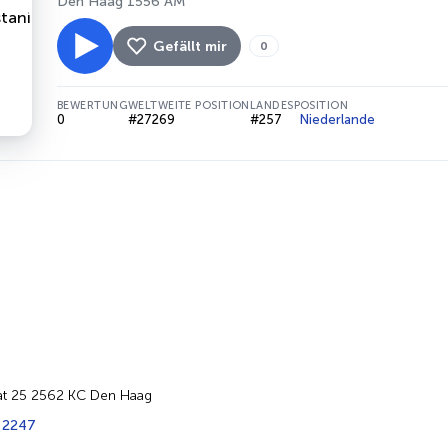
Den Haag 1556 AM
Gefällt mir
0
BEWERTUNG
WELTWEITE POSITION
LANDESPOSITION
0
#27269
#257
Niederlande
at 25 2562 KC Den Haag
 2247