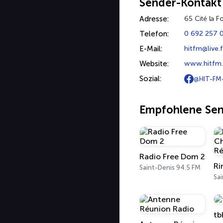
Sender-Kontakt
Adresse:
65 Cité la F
Telefon:
0 692 257 
E-Mail:
hitfm@live.f
Website:
www.hitfm.
Sozial:
@HIT-FM
Empfohlene Se
Radio Free Dom 2
Saint-Denis 94.5 FM
Sai
tb