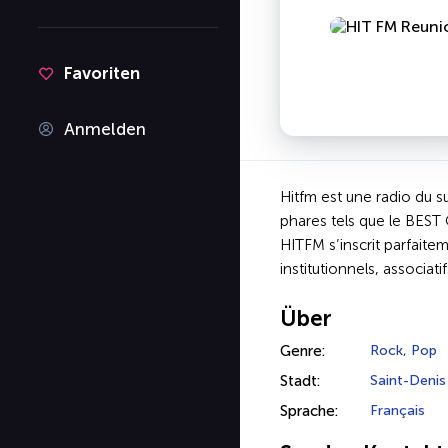
Favoriten
Anmelden
Hitfm est une radio du s
phares tels que le BES
HITFM s’inscrit parfaite
institutionnels, associat
Über
Genre:
Rock
,
Pop
Stadt:
Saint-Denis
Sprache:
Français