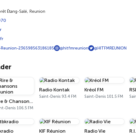
orêt Étang-Salé, Reunion
070
r
fr
-Reunion-236598563186185
@hitfmreunion
@HITFMREUNION
nder
Radio Kontak
Kréol FM
RS
Saint-Denis 93.4 FM
Saint-Denis 101.5 FM
Sai
Rire & Chansons Réunion
nt-Denis 106.5 FM
kradio
KIF Réunion
Radio Vie
R.I