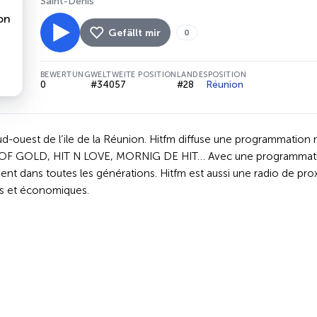
Saint-Denis
Gefällt mir
0
BEWERTUNG
WELTWEITE POSITION
LANDESPOSITION
0
#34057
#28
Réunion
ud-ouest de l’ile de la Réunion. Hitfm diffuse une programmation
T OF GOLD, HIT N LOVE, MORNIG DE HIT… Avec une programmations 
ment dans toutes les générations. Hitfm est aussi une radio de prox
ifs et économiques.