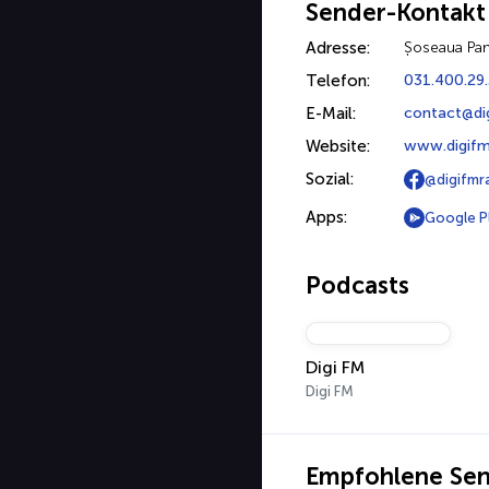
Sender-Kontakt
Adresse:
Șoseaua Pand
Telefon:
031.400.29
E-Mail:
contact@di
Website:
www.digifm
Sozial:
@digifmr
Apps:
Google P
Podcasts
Digi FM
Digi FM
Empfohlene Se