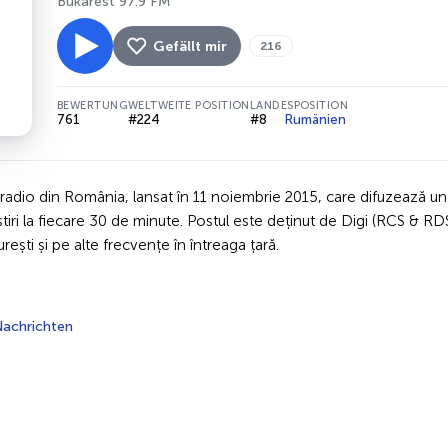
Bukarest 97.9 FM
Gefällt mir
216
BEWERTUNG
WELTWEITE POSITION
LANDESPOSITION
761
#224
#8
Rumänien
 radio din România, lansat în 11 noiembrie 2015, care difuzează 
știri la fiecare 30 de minute. Postul este deținut de Digi (RCS & R
ești și pe alte frecvențe în întreaga țară.
achrichten