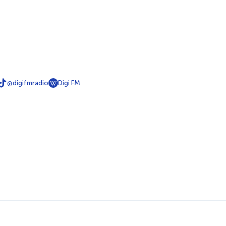
@digifmradio
Digi FM