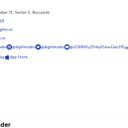
uri 71, Sector 5, București
.29
gifm.ro
.ro
adio
@digifmradio
@digifmradio
@UCRWXfuZFnbyF5waJJao1YEg
lay
App Store
nder