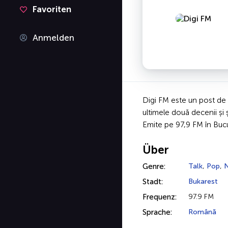
Favoriten
Anmelden
Digi FM este un post de
ultimele două decenii și 
Emite pe 97,9 FM în Bucur
Über
Genre:
Talk
,
Pop
,
N
Stadt:
Bukarest
Frequenz:
97.9 FM
Sprache:
Română