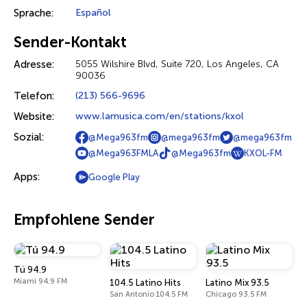
Sprache:
Español
Sender-Kontakt
Adresse:
5055 Wilshire Blvd, Suite 720, Los Angeles, CA
90036
Telefon:
(213) 566-9696
Website:
www.lamusica.com/en/stations/kxol
Sozial:
@Mega963fm
@mega963fm
@mega963fm
@Mega963FMLA
@Mega963fm
KXOL-FM
Apps:
Google Play
Empfohlene Sender
Tú 94.9
Miami 94.9 FM
104.5 Latino Hits
Latino Mix 93.5
San Antonio 104.5 FM
Chicago 93.5 FM