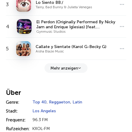
Lo Siento BB:/
3
Tainy, Bad Bunny & Julieta Venegas
El Perdon (Originally Performed By Nicky
4
Jam and Enrique Iglesias) [feat.
KaraoCanto] [Instrumental Version]
Gynmusic Studios
Callate y Sientate (Karol G-Becky G)
5
Aisha Blaze Music
Mehr anzeigen
Über
Genre:
Top 40
,
Reggaeton
,
Latin
Stadt:
Los Angeles
Frequenz:
96.3 FM
Rufzeichen:
KXOL-FM