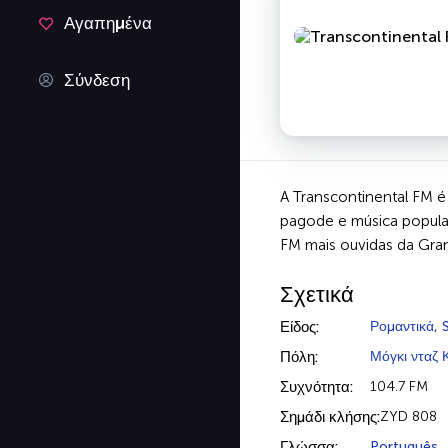
Αγαπημένα
Σύνδεση
A Transcontinental FM é
pagode e música popular
FM mais ouvidas da Gra
Σχετικά
Είδος:
Ρομαντικά
,
Πόλη:
Μόγκι νταζ 
Συχνότητα:
104.7 FM
Σημάδι κλήσης:
ZYD 808
Γλώσσα:
Português