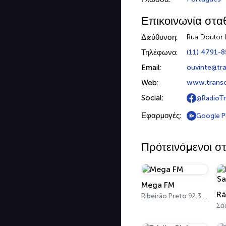
Επικοινωνία στα
Διεύθυνση:
Rua Doutor 
Τηλέφωνο:
(11) 4791-
Email:
ouvinte@tr
Web:
www.transc
Social:
@RadioTr
Εφαρμογές:
Google P
Πρότεινόμενοι σ
Mega FM
Rá
Ribeirão Preto 92.3 FM
Σά