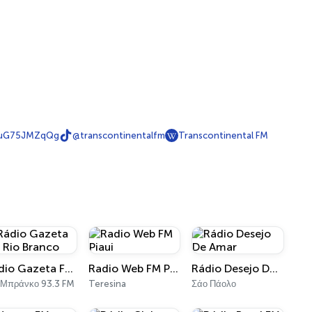
puG75JMZqQg
@transcontinentalfm
Transcontinental FM
Rádio Gazeta FM Rio Branco
Radio Web FM Piaui
Rádio Desejo De Amar
 Μπράνκο 93.3 FM
Teresina
Σάο Πάολο