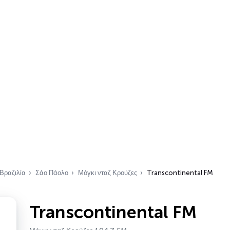
Βραζιλία
Σάο Πάολο
Μόγκι νταζ Κρούζες
Transcontinental FM
Transcontinental FM