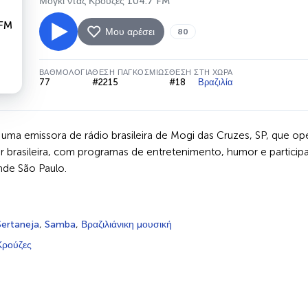
Μόγκι νταζ Κρούζες 104.7 FM
Μου αρέσει
80
ΒΑΘΜΟΛΟΓΊΑ
ΘΈΣΗ ΠΑΓΚΟΣΜΊΩΣ
ΘΈΣΗ ΣΤΗ ΧΏΡΑ
77
#2215
#18
Βραζιλία
 uma emissora de rádio brasileira de Mogi das Cruzes, SP, que
 brasileira, com programas de entretenimento, humor e participa
nde São Paulo.
Sertaneja
,
Samba
,
Βραζιλιάνικη μουσική
Κρούζες