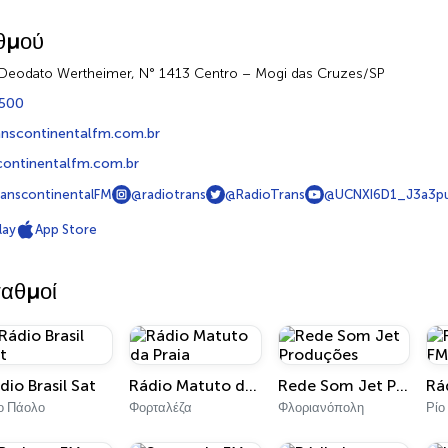
θμού
Deodato Wertheimer, N° 1413 Centro – Mogi das Cruzes/SP
8500
anscontinentalfm.com.br
ontinentalfm.com.br
anscontinentalFM
@radiotrans
@RadioTrans
@UCNXI6D1_J3a3
lay
App Store
ταθμοί
dio Brasil Sat
Rádio Matuto da Praia
Rede Som Jet Produções
ο Πάολο
Φορταλέζα
Φλοριανόπολη
Ρίο