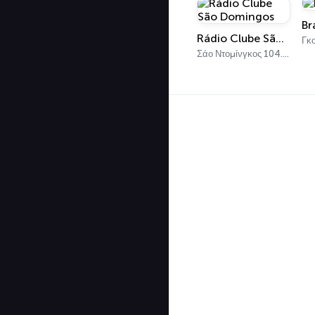
Br
Rádio Clube São Domingos
Γκο
Σάο Ντομίνγκος 104.3 FM