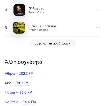
S' Agapao
4
Nikos Vertis
Otan Se Rotisane
5
Antonis Remos
Εμφάνιση περισσότερων
Άλλη συχνότητα
Αθήνα –
102.2 FM
Χίος –
98.9 FM
Πάτρα –
96.6 FM
Ναύπλιο –
94.4 FM