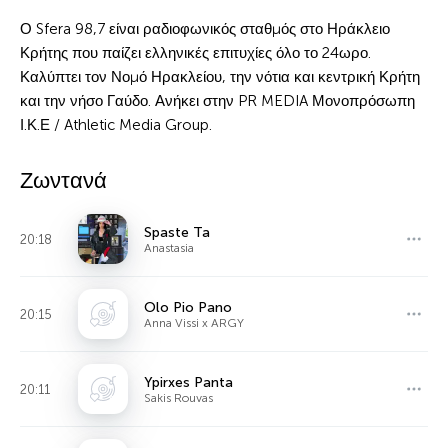
Ο Sfera 98,7 είναι ραδιοφωνικός σταθμός στο Ηράκλειο
Κρήτης που παίζει ελληνικές επιτυχίες όλο το 24ωρο.
Καλύπτει τον Νομό Ηρακλείου, την νότια και κεντρική Κρήτη
και την νήσο Γαύδο. Ανήκει στην PR MEDIA Μονοπρόσωπη
Ι.Κ.Ε / Athletic Media Group.
Ζωντανά
Spaste Ta
20:18
Anastasia
Olo Pio Pano
20:15
Anna Vissi x ARGY
Ypirxes Panta
20:11
Sakis Rouvas