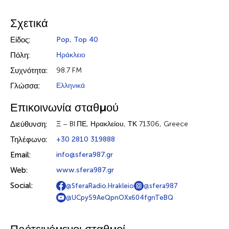
Σχετικά
Είδος:
Pop
,
Top 40
Πόλη:
Ηράκλειο
Συχνότητα:
98.7 FM
Γλώσσα:
Ελληνικά
Επικοινωνία σταθμού
Διεύθυνση:
Ξ – BI.ΠΕ, Ηρακλείου, ΤΚ 71306, Greece
Τηλέφωνο:
+30 2810 319888
Email:
info@sfera987.gr
Web:
www.sfera987.gr
Social:
@SferaRadio.Hrakleio
@sfera987
@UCpy59AeQpnOXx604fgnTeBQ