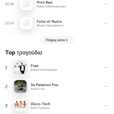
Proti 8esi
20:08
Nikos Oikomopoulos
Fotia sti Nuxta
20:04
Mixalis Xatzigiannis
Πλήρης λίστα
Top τραγούδια
Ftais
1
Dimos Anastasiadis
Se Periptosi Pou
2
Anna Vissi
Disco-Tech
3
Eleni Foureira