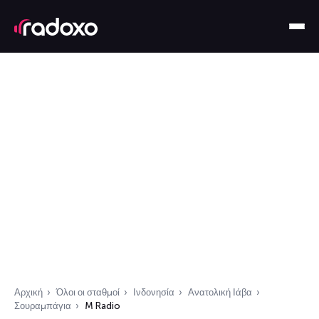
Αρχική
Όλοι οι σταθμοί
Ινδονησία
Ανατολική Ιάβα
Σουραμπάγια
M Radio