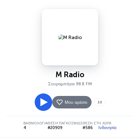
M Radio
Σουραμπάγια 98.8 FM
Μου αρέσει
10
ΒΑΘΜΟΛΟΓΊΑ
ΘΈΣΗ ΠΑΓΚΟΣΜΊΩΣ
ΘΈΣΗ ΣΤΗ ΧΏΡΑ
4
#20909
#586
Ινδονησία