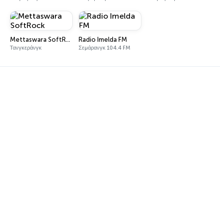
Mettaswara SoftRock
Radio Imelda FM
Τανγκεράνγκ
Σεμάρανγκ 104.4 FM