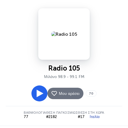
Radio 105
Μιλάνο 98.9 - 99.1 FM
Μου αρέσει
70
ΒΑΘΜΟΛΟΓΊΑ
ΘΈΣΗ ΠΑΓΚΟΣΜΊΩΣ
ΘΈΣΗ ΣΤΗ ΧΏΡΑ
77
#2182
#17
Ιταλία