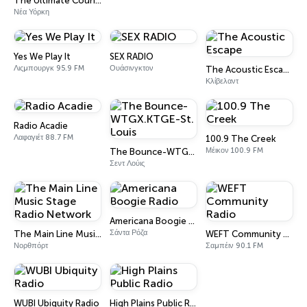
The Ultimate Country & Blues Music
Νέα Υόρκη
Yes We Play It
SEX RADIO
Λιςμπουργκ 95.9 FM
Ουάσινγκτον
The Acoustic Escape
Κλίβελαντ
Radio Acadie
Λαφαγιέτ 88.7 FM
100.9 The Creek
Μέικον 100.9 FM
The Bounce-WTGX.KTGE-St. Louis
Σεντ Λούις
Americana Boogie Radio
Σάντα Ρόζα
The Main Line Music Stage Radio Network
WEFT Community Radio
Νορθπόρτ
Σαμπέιν 90.1 FM
WUBI Ubiquity Radio
High Plains Public Radio