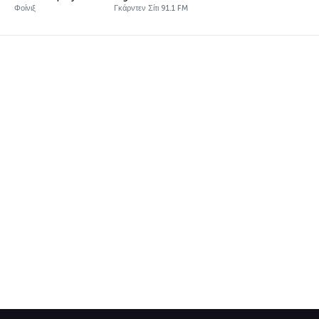
Φοίνιξ
Γκάρντεν Σίτι 91.1 FM