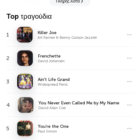
Πλήρης λίστα
Top τραγούδια
Killer Joe
1
Art Farmer & Benny Golson Jazztet
Frenchette
2
David Johansen
Ain't Life Grand
3
Widespread Panic
You Never Even Called Me by My Name
4
David Allan Coe
You're the One
5
Paul Simon