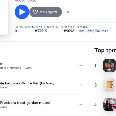
Λος Άντζελες
Μου αρέσει
0
ΒΑΘΜΟΛΟΓΊΑ
ΘΈΣΗ ΠΑΓΚΟΣΜΊΩΣ
ΘΈΣΗ ΣΤΗ ΧΏΡΑ
0
#33515
#5692
Ηνωμένες Πολιτείες
Top τρα
or
1
ft & Christine D'Clario
Me Bendices No Te Vas (En Vivo)
2
Grace
 Prostrera (feat. jordan mateo)
3
Grace