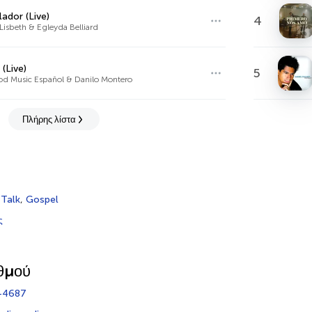
ador (Live)
4
Lisbeth & Egleyda Belliard
 (Live)
5
d Music Español & Danilo Montero
Πλήρης λίστα
,
Talk
,
Gospel
ς
θμού
-4687