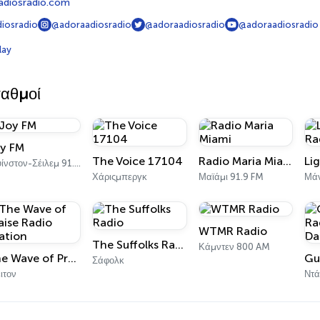
adiosradio.com
iosradio
@adoraadiosradio
@adoraadiosradio
@adoraadiosradio
lay
ταθμοί
y FM
The Voice 17104
Radio Maria Miami
Γουίνστον-Σέιλεμ 91.3 FM
Χάριςμπεργκ
Μαϊάμι 91.9 FM
Μάν
WTMR Radio
The Suffolks Radio
Κάμντεν 800 AM
The Wave of Praise Radio Station
Σάφολκ
ιτον
Ντά