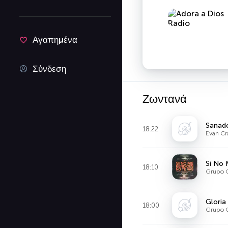
Αγαπημένα
Σύνδεση
Ζωντανά
Sanad
18:22
Evan Cra
Si No 
18:10
Grupo 
Gloria
18:00
Grupo 