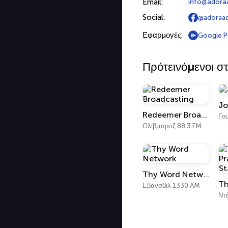
Email:
info@adora
Social:
@adoraad
Εφαρμογές:
Google P
Πρότεινόμενοι σ
Jo
Redeemer Broadcasting
Ολίβμπριτζ 88.3 FM
Thy Word Network
Εβανσβιλ 1330 AM
Ντέ