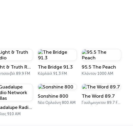
Light & Truth Radio
The Bridge 91.3
95.5 The Peach
τισονβιλ 89.9 FM
Κάρλάιλ 91.3 FM
Κλάντον 1000 AM
Sonshine 800
The Word 89.7
Νέα Ορλεάνη 800 AM
Γουίλμινγκτον 89.7 FM
Guadalupe Radio Network Dallas
λας 910 AM