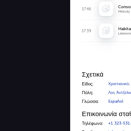
Consol
17:46
Melody 
Habita
17:39
Lakewoo
Σχετικά
Είδος:
Χριστιανικό
Πόλη:
Λος Άντζελε
Γλώσσα:
Español
Επικοινωνία στα
Τηλέφωνο:
+1 323-531