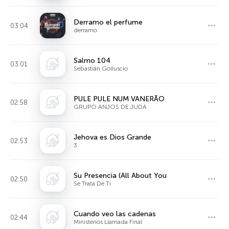
Derramo el perfume
03:04
derramo
Salmo 104
03:01
Sebastián Golluscio
PULE PULE NUM VANERÃO
02:58
GRUPO ANJOS DE JUDÁ
Jehova es Dios Grande
02:53
3
Su Presencia (All About You
02:50
Se Trata De Ti
Cuando veo las cadenas
02:44
Ministerios Llamada Final