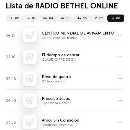
Lista de RADIO BETHEL ONLINE
Do. 02
Lu. 03
Ma. 04
Mi. 05
Ju. 06
Vi. 07
Sá. 08
CENTRO MUNDIAL DE AVIVAMIENTO
04:15
No me dejes de hablar
El tiempo de cantar
04:10
CLAUDIO FREIDZON
Povo de guerra
04:06
07 Adoracao 5
Presciso Jesús
04:00
Esperanza De Vida
Amor Sin Condicion
03:55
Stephanie Moon GS