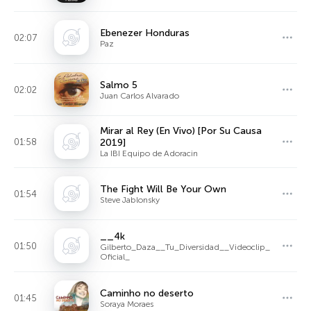
Ebenezer Honduras
02:07
Paz
Salmo 5
02:02
Juan Carlos Alvarado
Mirar al Rey (En Vivo) [Por Su Causa
01:58
2019]
La IBI Equipo de Adoracin
The Fight Will Be Your Own
01:54
Steve Jablonsky
__4k
01:50
Gilberto_Daza__Tu_Diversidad__Videoclip_
Oficial_
Caminho no deserto
01:45
Soraya Moraes