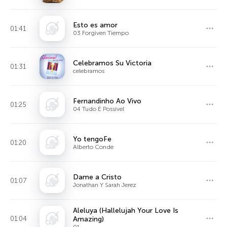
Esto es amor
01:41
03 Forgiven Tiempo
Celebramos Su Victoria
01:31
celebramos
Fernandinho Ao Vivo
01:25
04 Tudo É Possível
Yo tengoFe
01:20
Alberto Conde
Dame a Cristo
01:07
Jonathan Y Sarah Jerez
Aleluya (Hallelujah Your Love Is
01:04
Amazing)