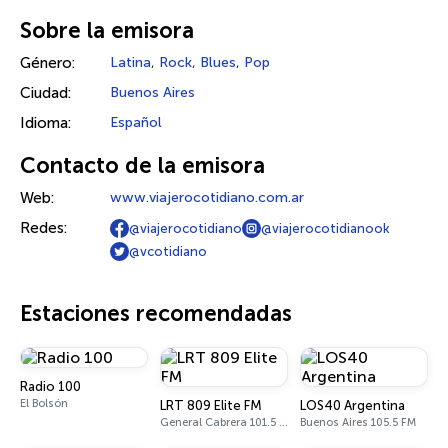
Sobre la emisora
Género:
Latina
,
Rock
,
Blues
,
Pop
Ciudad:
Buenos Aires
Idioma:
Español
Contacto de la emisora
Web:
www.viajerocotidiano.com.ar
Redes:
@viajerocotidiano
@viajerocotidianook
@vcotidiano
Estaciones recomendadas
Radio 100
El Bolsón
LRT 809 Elite FM
LOS40 Argentina
General Cabrera 101.5 FM
Buenos Aires 105.5 FM