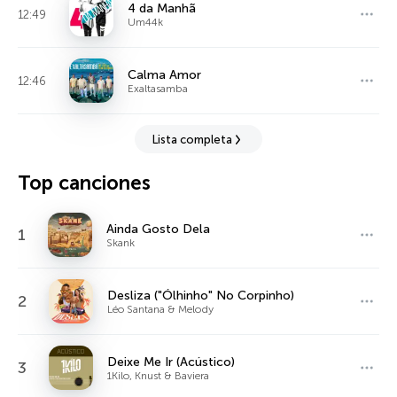
4 da Manhã
12:49
Um44k
Calma Amor
12:46
Exaltasamba
Lista completa
Top canciones
Ainda Gosto Dela
1
Skank
Desliza ("Ólhinho" No Corpinho)
2
Léo Santana & Melody
Deixe Me Ir (Acústico)
3
1Kilo, Knust & Baviera