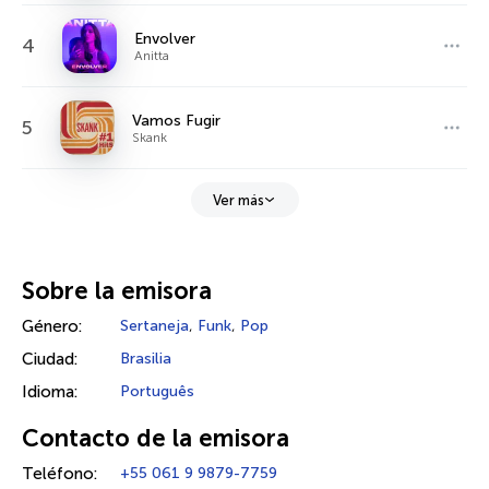
Envolver
4
Anitta
Vamos Fugir
5
Skank
Ver más
Sobre la emisora
Género:
Sertaneja
,
Funk
,
Pop
Ciudad:
Brasilia
Idioma:
Português
Contacto de la emisora
Teléfono:
+55 061 9 9879-7759