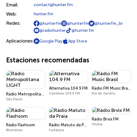
Email:
contact@hunter.fm
Web:
hunter.fm
Redes:
@hunterfm
@hunterfm
@hunterfm_br
@radiohunter
@hunter.fm
Aplicaciones:
Google Play
App Store
Estaciones recomendadas
Alternativa 104.9 FM
Rádio FM Music Brasil
Candeias 104.9 FM
Río de Janeiro
Rádio Metropolitana LIGHT
São Paulo
Rádio Brvix FM
Vitória
Rádio Flashsom
Rádio Matuto da Praia
Blumenau
Fortaleza