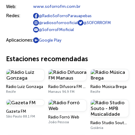
Web:
www.soforrofm.com.br
Redes:
@RadioSoForroParauapebas
@radiosoforrooficial
@SOFORROFM
@SoForroFMoficial
Aplicaciones:
Google Play
Estaciones recomendadas
Rádio Luiz Gonzaga
Rádio Difusora FM Manaus
Rádio Música Brega
Recife
Manaus 96.9 FM
Recife
Gazeta FM
São Paulo 88.1 FM
Rádio Forró Web
João Pessoa
Rádio Studio Souto - MPB Musicalidade
Goiânia