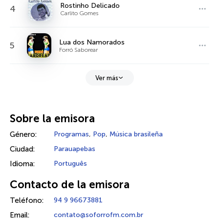
Rostinho Delicado
4
Carlito Gomes
Lua dos Namorados
5
Forró Saborear
Ver más
Sobre la emisora
Género:
Programas
,
Pop
,
Música brasileña
Ciudad:
Parauapebas
Idioma:
Português
Contacto de la emisora
Teléfono:
94 9 96673881
Email:
contato@soforrofm.com.br