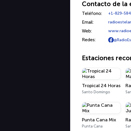
Contacto de la 
Teléfono:
+1-829-584
Email:
radioestel
Web:
www.radio
Redes:
@RadioEs
Estaciones rec
Tropical 24 Horas
Ra
Santo Domingo
Sa
Punta Cana Mix
Punta Cana