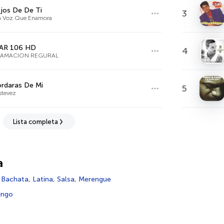
jos De De Ti
3
a Voz Que Enamora
AR 106 HD
4
AMACION REGURAL
rdaras De Mi
5
stevez
Lista completa
a
,
Bachata
,
Latina
,
Salsa
,
Merengue
ingo