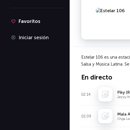
Favoritos
Iniciar sesión
Estelar 106 es una esta
Salsa y Música Latina. 
En directo
Piky (
02:14
Jezzy ft
Mala 
02:09
Olga La