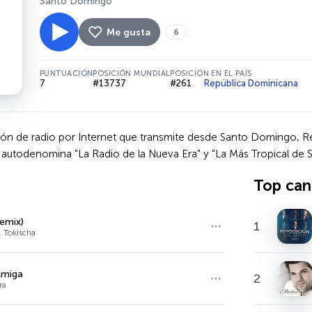
Santo Domingo
Me gusta
6
PUNTUACIÓN
POSICIÓN MUNDIAL
POSICIÓN EN EL PAÍS
7
#13737
#261
República Dominicana
ción de radio por Internet que transmite desde Santo Domingo,
Se autodenomina "La Radio de la Nueva Era" y "La Más Tropical de
Top can
Remix)
1
. Tokischa
Amiga
2
ra