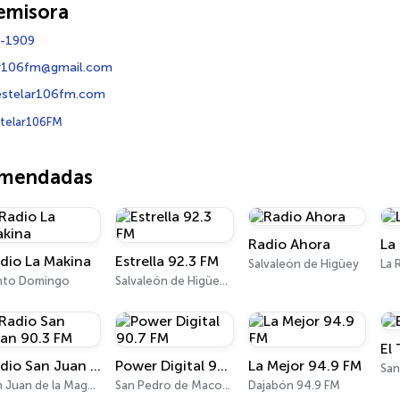
emisora
-1909
ar106fm@gmail.com
estelar106fm.com
telar106FM
omendadas
Radio Ahora
La
dio La Makina
Estrella 92.3 FM
Salvaleón de Higüey
La 
nto Domingo
Salvaleón de Higüey 92.3 FM
El
Radio San Juan 90.3 FM
Power Digital 90.7 FM
La Mejor 94.9 FM
Sa
San Juan de la Maguana 90.3 FM
San Pedro de Macorís
Dajabón 94.9 FM