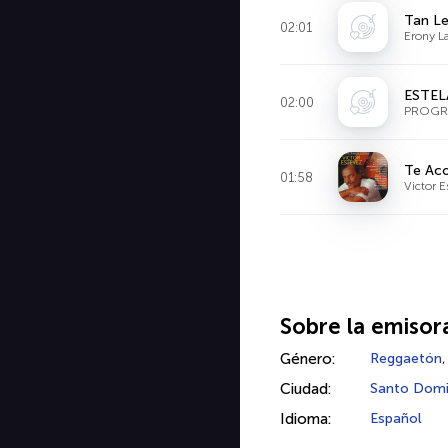
Tan Le
02:01
Erony L
ESTEL
02:00
PROGR
Te Aco
01:58
Victor E
Sobre la emisor
Género:
Reggaetón
Ciudad:
Santo Dom
Idioma:
Español