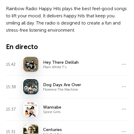
Rainbow Radio Happy Hits plays the best feel-good songs
to lift your mood. It delivers happy hits that keep you
smiling all day. The radio is designed to create a fun and
stress-free listening environment.
En directo
Hey There Delilah
15:42
Plain White T's
Dog Days Are Over
15:38
Florence The Machine
Wannabe
15:37
Spice Girls
Centuries
15:31