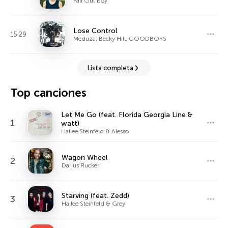
Fall Out Boy
Lose Control
15:29
Meduza, Becky Hill, GOODBOYS
Lista completa
Top canciones
Let Me Go (feat. Florida Georgia Line &
1
watt)
Hailee Steinfeld & Alesso
Wagon Wheel
2
Darius Rucker
Starving (feat. Zedd)
3
Hailee Steinfeld & Grey