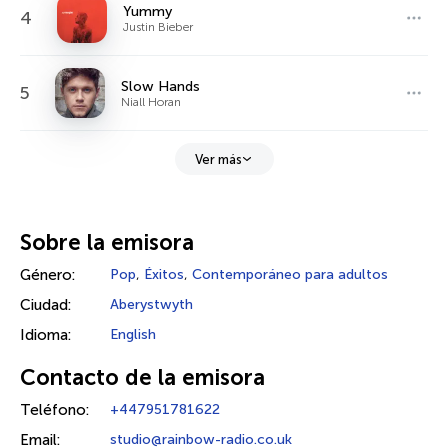
Yummy
4
Justin Bieber
Slow Hands
5
Niall Horan
Ver más
Sobre la emisora
Género:
Pop
,
Éxitos
,
Contemporáneo para adultos
Ciudad:
Aberystwyth
Idioma:
English
Contacto de la emisora
Teléfono:
+447951781622
Email:
studio@rainbow-radio.co.uk