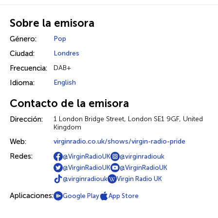
Sobre la emisora
Género:
Pop
Ciudad:
Londres
Frecuencia:
DAB+
Idioma:
English
Contacto de la emisora
Dirección:
1 London Bridge Street, London SE1 9GF, United
Kingdom
Web:
virginradio.co.uk/shows/virgin-radio-pride
Redes:
@VirginRadioUK
@virginradiouk
@VirginRadioUK
@VirginRadioUK
@virginradiouk
Virgin Radio UK
Aplicaciones:
Google Play
App Store