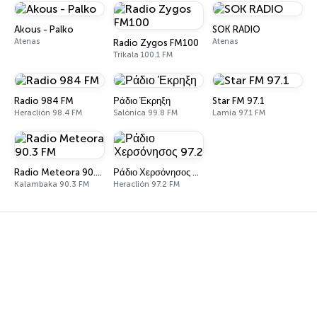
Akous - Palko
SOK RADIO
Atenas
Atenas
Radio Zygos FM100
Trikala 100.1 FM
Radio 984 FM
Ράδιο Έκρηξη
Star FM 97.1
Heraclión 98.4 FM
Salónica 99.8 FM
Lamia 97.1 FM
Radio Meteora 90.3 FM
Ράδιο Χερσόνησος 97.2
Kalambaka 90.3 FM
Heraclión 97.2 FM