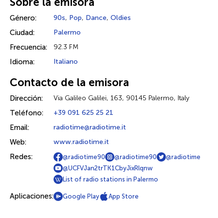
Sobre la emisora
Género:
90s
,
Pop
,
Dance
,
Oldies
Ciudad:
Palermo
Frecuencia:
92.3 FM
Idioma:
Italiano
Contacto de la emisora
Dirección:
Via Galileo Galilei, 163, 90145 Palermo, Italy
Teléfono:
+39 091 625 25 21
Email:
radiotime@radiotime.it
Web:
www.radiotime.it
Redes:
@radiotime90
@radiotime90
@radiotime
@UCFVJan2trTK1CbyJixRlqnw
List of radio stations in Palermo
Aplicaciones:
Google Play
App Store