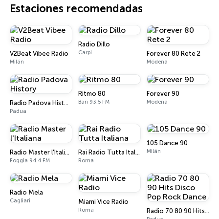
Estaciones recomendadas
Radio Dillo
Carpi
V2Beat Vibee Radio
Forever 80 Rete 2
Milán
Módena
Ritmo 80
Forever 90
Bari 93.5 FM
Módena
Radio Padova History
Padua
105 Dance 90
Milán
Radio Master l'Italiana
Rai Radio Tutta Italiana
Foggia 94.4 FM
Roma
Radio Mela
Cagliari
Miami Vice Radio
Roma
Radio 70 80 90 Hits Disco Pop Rock Dance