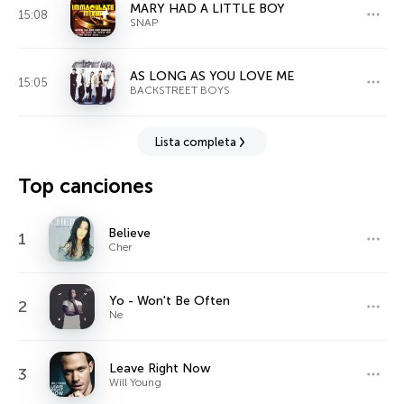
MARY HAD A LITTLE BOY
15:08
SNAP
AS LONG AS YOU LOVE ME
15:05
BACKSTREET BOYS
Lista completa
Top canciones
Believe
1
Cher
Yo - Won't Be Often
2
Ne
Leave Right Now
3
Will Young