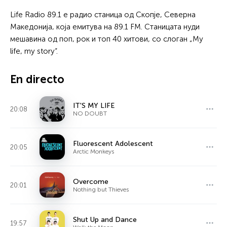
Life Radio 89.1 е радио станица од Скопје, Северна
Македонија, која емитува на 89.1 FM. Станицата нуди
мешавина од поп, рок и топ 40 хитови, со слоган „My
life, my story“.
En directo
IT'S MY LIFE
20:08
NO DOUBT
Fluorescent Adolescent
20:05
Arctic Monkeys
Overcome
20:01
Nothing but Thieves
Shut Up and Dance
19:57