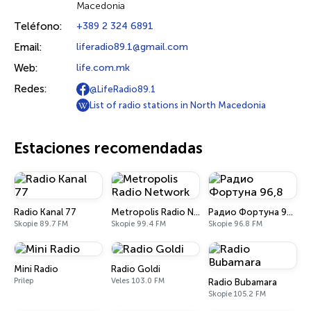
Macedonia
Teléfono:
+389 2 324 6891
Email:
liferadio89.1@gmail.com
Web:
life.com.mk
Redes:
@LifeRadio89.1
List of radio stations in North Macedonia
Estaciones recomendadas
Radio Kanal 77
Metropolis Radio Network
Радио Фортуна 96,8
Skopie 89.7 FM
Skopie 99.4 FM
Skopie 96.8 FM
Mini Radio
Radio Goldi
Prilep
Veles 103.0 FM
Radio Bubamara
Skopie 105.2 FM