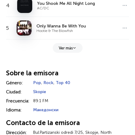
You Shook Me All Night Long
4
AC/DC
Only Wanna Be With You
5
Hootie & The Blowfish
Ver más
Sobre la emisora
Género:
Pop
,
Rock
,
Top 40
Ciudad:
Skopie
Frecuencia:
89.1 FM
Idioma:
Македонски
Contacto de la emisora
Dirección:
Bul.Partizanski odredi 7/25, Skopje, North