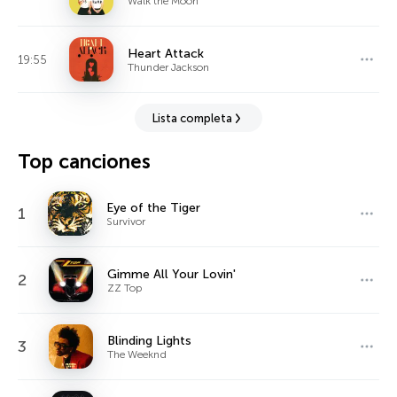
Walk the Moon
Heart Attack
19:55
Thunder Jackson
Lista completa
Top canciones
Eye of the Tiger
1
Survivor
Gimme All Your Lovin'
2
ZZ Top
Blinding Lights
3
The Weeknd