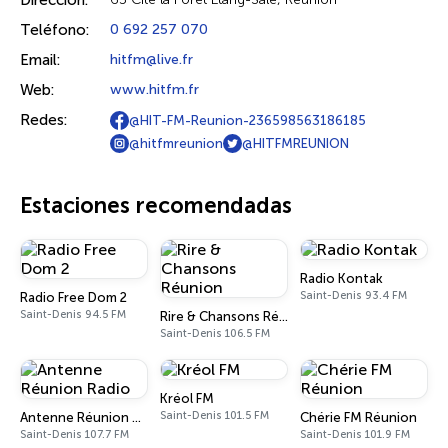
Dirección:
Teléfono:
0 692 257 070
Email:
hitfm@live.fr
Web:
www.hitfm.fr
Redes:
@HIT-FM-Reunion-236598563186185
@hitfmreunion
@HITFMREUNION
Estaciones recomendadas
Radio Kontak
Saint-Denis 93.4 FM
Radio Free Dom 2
Saint-Denis 94.5 FM
Rire & Chansons Réunion
Saint-Denis 106.5 FM
Kréol FM
Saint-Denis 101.5 FM
Antenne Réunion Radio
Chérie FM Réunion
Saint-Denis 107.7 FM
Saint-Denis 101.9 FM