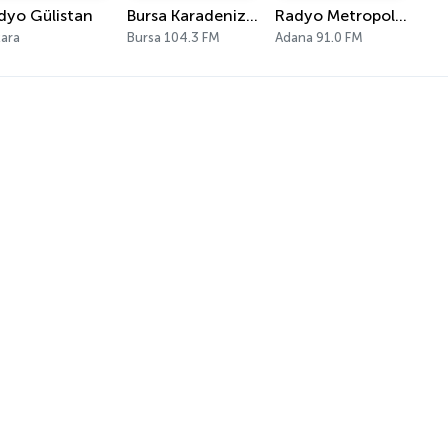
dyo Gülistan
Bursa Karadeniz FM
Radyo Metropol FM
ara
Bursa 104.3 FM
Adana 91.0 FM