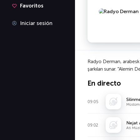
Favoritos
Iniciar sesión
Radyo Derman, arabesk ve 
şarkıları sunar. "Alemin
En directo
Silinm
09:05
Müslüm
Nejat 
09:02
Ati Müz