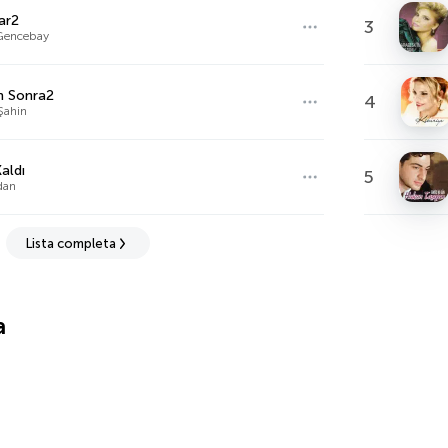
ar2
3
Gencebay
n Sonra2
4
Şahin
aldı
5
dan
Lista completa
a