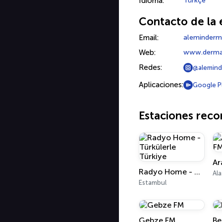
Idioma:
Türkçe
Contacto de la 
Email:
aleminderm
Web:
www.derm
Redes:
@alemind
Aplicaciones:
Google P
Estaciones rec
Radyo Home - Türkülerle Türkiye
Ala
Estambul
Gebze FM
Be