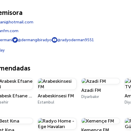
emisora
ani@hotmail.com
anfm.com
ermani
@dermangibiradyo
@radyoderman9551
lay
omendadas
Azadi FM
Arabesk Efsane FM
Arabeskinsesi FM
Am
Diyarbakır
sehir
Estambul
Diy
st Kına
Kemençe FM