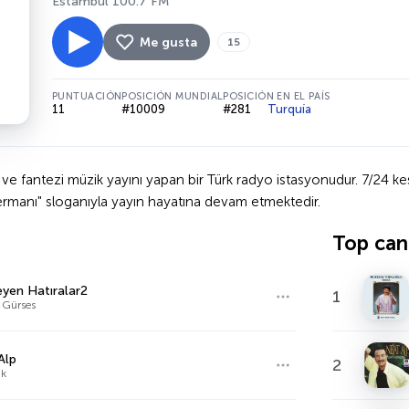
Estambul 100.7 FM
Me gusta
15
PUNTUACIÓN
POSICIÓN MUNDIAL
POSICIÓN EN EL PAÍS
11
#10009
#281
Turquía
fantezi müzik yayını yapan bir Türk radyo istasyonudur. 7/24 kesint
 Dermanı" sloganıyla yayın hayatına devam etmektedir.
Top can
eyen Hatıralar2
1
 Gürses
Alp
2
ik