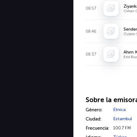
Ziyank
08:57
Orhan 
Sende
08:46
Özlem 
Ahım K
08:37
Erol Bu
Sobre la emisor
Género:
Étnica
Ciudad:
Estambul
Frecuencia:
100.7 FM