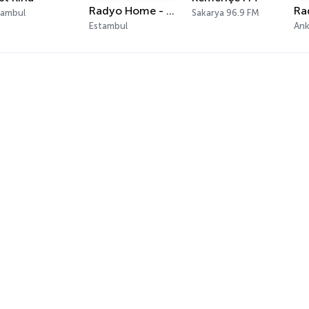
Radyo Home - Ege Havaları
Ra
tambul
Sakarya 96.9 FM
Estambul
Ank