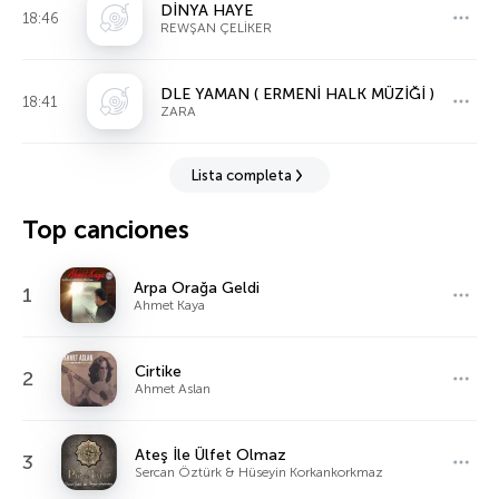
DİNYA HAYE
18:46
REWŞAN ÇELİKER
DLE YAMAN ( ERMENİ HALK MÜZİĞİ )
18:41
ZARA
Lista completa
Top canciones
Arpa Orağa Geldi
1
Ahmet Kaya
Cirtike
2
Ahmet Aslan
Ateş İle Ülfet Olmaz
3
Sercan Öztürk & Hüseyin Korkankorkmaz