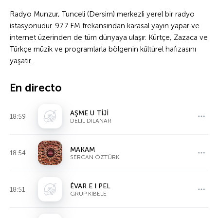
Radyo Munzur, Tunceli (Dersim) merkezli yerel bir radyo
istasyonudur. 97.7 FM frekansından karasal yayın yapar ve
internet üzerinden de tüm dünyaya ulaşır. Kürtçe, Zazaca ve
Türkçe müzik ve programlarla bölgenin kültürel hafızasını
yaşatır.
En directo
AŞME U TİJİ
18:59
DELİL DİLANAR
MAKAM
18:54
SERCAN ÖZTÜRK
ÊVAR E I PEL
18:51
GRUP KİBELE