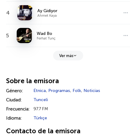
Ay Gidiyor
4
Ahmet Kaya
Wad Bo
5
Ferhat Tunç
Ver más
Sobre la emisora
Género:
Étnica
,
Programas
,
Folk
,
Noticias
Ciudad:
Tunceli
Frecuencia:
97.7 FM
Idioma:
Türkçe
Contacto de la emisora