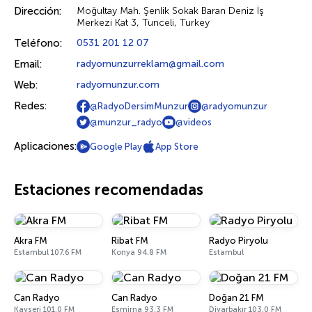
Dirección:
Moğultay Mah. Şenlik Sokak Baran Deniz İş
Merkezi Kat 3, Tunceli, Turkey
Teléfono:
0531 201 12 07
Email:
radyomunzurreklam@gmail.com
Web:
radyomunzur.com
Redes:
@RadyoDersimMunzur
@radyomunzur
@munzur_radyo
@videos
Aplicaciones:
Google Play
App Store
Estaciones recomendadas
Akra FM
Ribat FM
Radyo Piryolu
Estambul 107.6 FM
Konya 94.8 FM
Estambul
Can Radyo
Can Radyo
Doğan 21 FM
Kayseri 101.0 FM
Esmirna 93.3 FM
Diyarbakır 103.0 FM