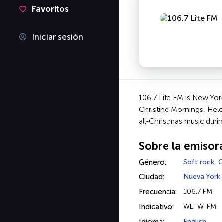
Favoritos
Iniciar sesión
106.7 Lite FM is New Yor
Christine Mornings, Hele
all-Christmas music duri
Sobre la emisor
Género:
Soft rock
,
C
Ciudad:
Nueva York
Frecuencia:
106.7 FM
Indicativo:
WLTW-FM
Idioma:
English