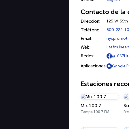
Contacto de la 
Dirección:
125 W. 55th
Teléfono:
800-222-1
Email:
nycpromoti
Web:
litefm.ihea
Redes:
@1067Li
Aplicaciones:
Google P
Estaciones rec
Mix 100.7
So
Tampa 100.7 FM
Fr