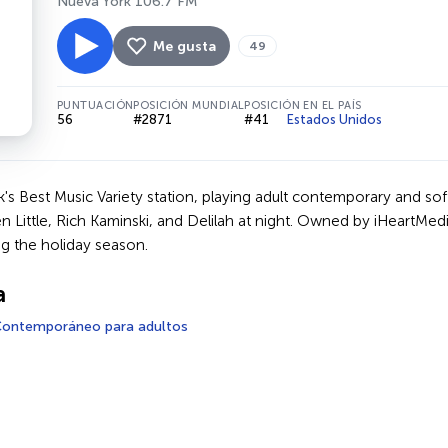
Nueva York 106.7 FM
Me gusta
49
PUNTUACIÓN
POSICIÓN MUNDIAL
POSICIÓN EN EL PAÍS
56
#2871
#41
Estados Unidos
k's Best Music Variety station, playing adult contemporary and sof
n Little, Rich Kaminski, and Delilah at night. Owned by iHeartMe
ng the holiday season.
a
ontemporáneo para adultos