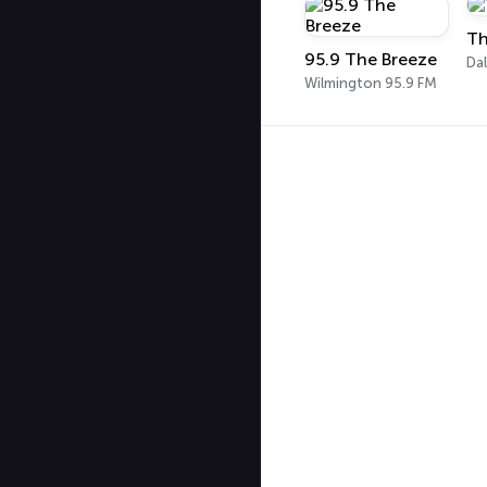
Th
95.9 The Breeze
Dal
Wilmington 95.9 FM