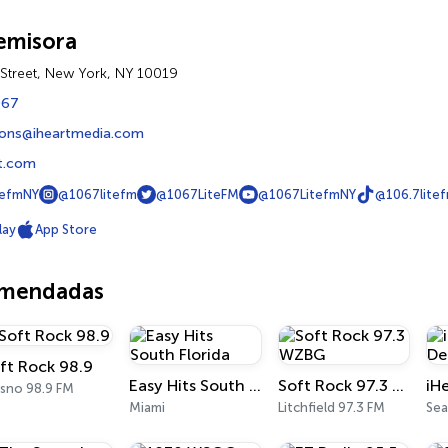
emisora
 Street, New York, NY 10019
067
ons@iheartmedia.com
rt.com
tefmNY
@1067litefm
@1067LiteFM
@1067LitefmNY
@106.7lite
lay
App Store
omendadas
ft Rock 98.9
Easy Hits South Florida
Soft Rock 97.3 WZBG
esno 98.9 FM
Miami
Litchfield 97.3 FM
Sea