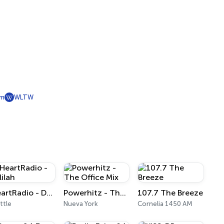
fm
WLTW
iHeartRadio - Delilah
Powerhitz - The Office Mix
107.7 The Breeze
ttle
Nueva York
Cornelia 1450 AM