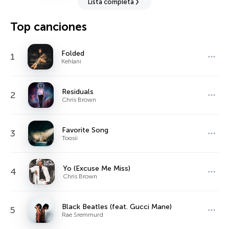
Lista completa
Top canciones
Folded
1
Kehlani
Residuals
2
Chris Brown
Favorite Song
3
Toosii
Yo (Excuse Me Miss)
4
Chris Brown
Black Beatles (feat. Gucci Mane)
5
Rae Sremmurd